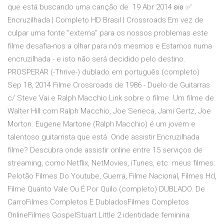
que está buscando uma canção de 19 Abr 2014 ʚїɞ ✅
Encruzilhada | Completo HD Brasil | Crossroads Em vez de
culpar uma fonte "externa" para os nossos problemas este
filme desafia-nos a olhar para nós mesmos e Estamos numa
encruzilhada - e isto não será decidido pelo destino.
PROSPERAR (-Thrive-) dublado em português (completo)
Sep 18, 2014 Filme Crossroads de 1986 - Duelo de Guitarras
c/ Steve Vai e Ralph Macchio Link sobre o filme Um filme de
Walter Hill com Ralph Macchio, Joe Seneca, Jami Gertz, Joe
Morton. Eugene Martone (Ralph Macchio) é um jovem e
talentoso guitarrista que está Onde assistir Encruzilhada
filme? Descubra onde assistir online entre 15 serviços de
streaming, como Netflix, NetMovies, iTunes, etc. meus filmes:
Pelotão Filmes Do Youtube, Guerra, Filme Nacional, Filmes Hd,
Filme Quanto Vale Ou É Por Quilo (completo) DUBLADO. De
CarroFilmes Completos E DubladosFilmes Completos
OnlineFilmes GospelStuart Little 2 identidade feminina