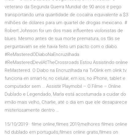
veterano da Segunda Guerra Mundial de 90 anos é pego
transportando uma quantidade de cocaína equivalente a $3
milhões de dólares para um quartel de drogas mexicano. #
Robert Johnson foi um dos mais influentes violonistas de
blues. Mesmo antes de sua morte prematura, os fãs se
perguntavam se ele havia feito um pacto com o diabo.
#ReMasteredODiaboNaEncruzilhada
#ReMasteredDevilAtTheCrossroads Estou Assistindo online
ReMastered. O Diabo na Encruzilhada na TvOlink em olink.tv
funciona en smart-tv, no celular, em ios, no iPhone, tablet e
computador sem … Assistir Playmobil – O Filme – Online
Dublado e Legendado, Marla está acostumada a cuidar do
irmão mais velho, Charlie, até o dia em que ele desaparece
misteriosamente dentro …
15/10/2019 · filme online,filmes 2019,melhores filmes online
hd dublado em português,filmes online gratis,filmes on