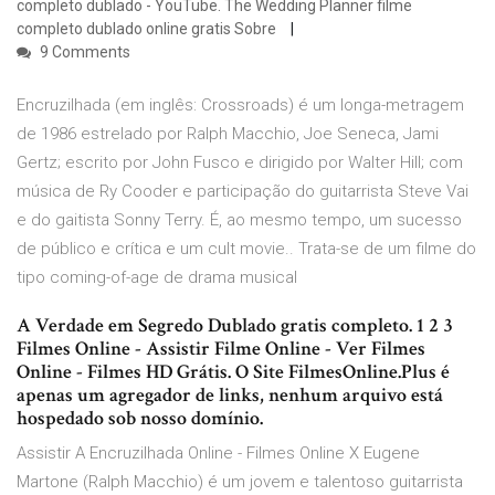
completo dublado - YouTube. The Wedding Planner filme
completo dublado online gratis Sobre
9 Comments
Encruzilhada (em inglês: Crossroads) é um longa-metragem
de 1986 estrelado por Ralph Macchio, Joe Seneca, Jami
Gertz; escrito por John Fusco e dirigido por Walter Hill; com
música de Ry Cooder e participação do guitarrista Steve Vai
e do gaitista Sonny Terry. É, ao mesmo tempo, um sucesso
de público e crítica e um cult movie.. Trata-se de um filme do
tipo coming-of-age de drama musical
A Verdade em Segredo Dublado gratis completo. 1 2 3
Filmes Online - Assistir Filme Online - Ver Filmes
Online - Filmes HD Grátis. O Site FilmesOnline.Plus é
apenas um agregador de links, nenhum arquivo está
hospedado sob nosso domínio.
Assistir A Encruzilhada Online - Filmes Online X Eugene
Martone (Ralph Macchio) é um jovem e talentoso guitarrista