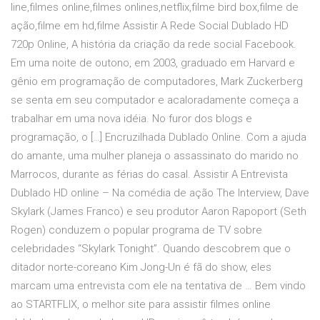
line,filmes online,filmes onlines,netflix,filme bird box,filme de
ação,filme em hd,filme Assistir A Rede Social Dublado HD
720p Online, A história da criação da rede social Facebook.
Em uma noite de outono, em 2003, graduado em Harvard e
gênio em programação de computadores, Mark Zuckerberg
se senta em seu computador e acaloradamente começa a
trabalhar em uma nova idéia. No furor dos blogs e
programação, o […] Encruzilhada Dublado Online. Com a ajuda
do amante, uma mulher planeja o assassinato do marido no
Marrocos, durante as férias do casal. Assistir A Entrevista
Dublado HD online – Na comédia de ação The Interview, Dave
Skylark (James Franco) e seu produtor Aaron Rapoport (Seth
Rogen) conduzem o popular programa de TV sobre
celebridades “Skylark Tonight”. Quando descobrem que o
ditador norte-coreano Kim Jong-Un é fã do show, eles
marcam uma entrevista com ele na tentativa de … Bem vindo
ao STARTFLIX, o melhor site para assistir filmes online