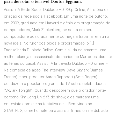
para derrotar o terrível Doutor Eggman.
Assistir A Rede Social Dublado HD 720p Online, A história da
criação da rede social Facebook. Em uma noite de outono,
em 2003, graduado em Harvard e gênio em programação de
computadores, Mark Zuckerberg se senta em seu
computador e acaloradamente começa a trabalhar em uma
nova idéia. No furor dos blogs e programação, o […]
Encruzilhada Dublado Online. Com a ajuda do amante, uma
mulher planeja o assassinato do marido no Marrocos, durante
as férias do casal. Assistir A Entrevista Dublado HD online –
Na comédia de ação The Interview, Dave Skylark (James
Franco) e seu produtor Aaron Rapoport (Seth Rogen)
conduzem o popular programa de TV sobre celebridades
“Skylark Tonight”. Quando descobrem que o ditador norte-
coreano Kim Jong-Un é fã do show, eles marcam uma
entrevista com ele na tentativa de … Bem vindo ao
STARTFLIX, o melhor site para assistir filmes online dublado