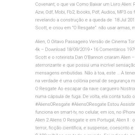
Covenant, o que vai Como Baixar um Livro Alien: 
Azw, Odf, Mobi, Fb2, Ibooks, Pdf, Audios, MP3 os f
revelando a construção e a queda de 18 Jul 2016
Scott, e criou em “O Resgate”: não usar armas, 
Alien, O Oitavo Passageiro Versão de Cinema To
4k – Download 18/09/2019 • 16 Comentários 1979 2
Scott e o roteirista Dan O’Bannon criaram Alien
aterrorizante e que possui uma incrível sensaçã
mensagens embutidas. Não à toa, este … A tenen
na verdade é uma colônia penal de segurança má
O Resgate Ao escapar da nave cargueiro Nostrom
numa cápsula de fuga. De volta, ela conta tudo 
#AliensOResgate #AliensOResgate Estou Assistind
funciona en smart-tv, no celular, em ios, no iPho
Alien 2 Aliens O Resgate e em Portugal, Alien II 
terror, ficção científica, e suspense, coescrito