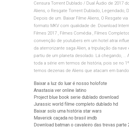
Censura Torrent Dublado / Dual Áudio de 2017 d
Aliens, o Resgate Torrent Dublado, Legendado, D
Depois de um. Baixar Filme Aliens, O Resgate vi
formato MKV com qualidade de. Download Internet
Filmes 2017 , Filmes Comédia , Filmes Completo
convenção de youtubers em um hotel atrai influen
da aterrorizante saga Alien, a tripulação da na
partiu de um planeta desolado. Lá chegando, … 
toda a série em termos de história, pois se no 1
temos dezenas de Aliens que atacam em bando
Baixar a luz do luar é nosso holofote
Anastasia ver online latino
Project blue book serie dublado download
Jurassic world filme completo dublado hd
Baixar solo uma história star wars
Maverick caçada no brasil imdb
Download batman o cavaleiro das trevas parte 