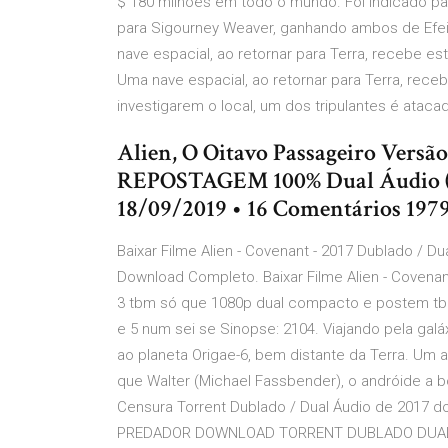
$ 180 milhões em todo o mundo. Foi indicado pa
para Sigourney Weaver, ganhando ambos de Efeito
nave espacial, ao retornar para Terra, recebe es
Uma nave espacial, ao retornar para Terra, rece
investigarem o local, um dos tripulantes é ataca
Alien, O Oitavo Passageiro Versã
REPOSTAGEM 100% Dual Áudio (
18/09/2019 • 16 Comentários 1979 
Baixar Filme Alien - Covenant - 2017 Dublado / D
Download Completo. Baixar Filme Alien - Covenan
3 tbm só que 1080p dual compacto e postem tbm
e 5 num sei se Sinopse: 2104. Viajando pela gal
ao planeta Origae-6, bem distante da Terra. Um
que Walter (Michael Fassbender), o andróide a b
Censura Torrent Dublado / Dual Áudio de 2017 
PREDADOR DOWNLOAD TORRENT DUBLADO DUAL ÁUD