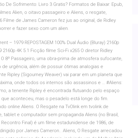
Rio De Sofrimento: Livro 3 Gratis? Formatos de Baixar: Epub,
ilmes Alien, o oitavo passageiro e Aliens, o resgate,
 Filme de James Cameron fez jus ao original, de Ridley
morrer e fazer sexo com um alien.
rrent – 1979 REPOSTAGEM 100% Dual Áudio (Bluray) 2160p
160p 4K 5.1 Ficção filme Sci-Fi x265 O diretor Ridley
 – O 8º Passageiro, uma obra-prima de atmosfera sufocante,
o de urgência, além de possuir ótimas analogias e
te Ripley (Sigourney Weaver) vai parar em um planeta que
xima, onde todos os internos são assassinos e … #Aliens:
o, a tenente Ripley é encontrada flutuando pelo espaço
o que aconteceu, mas o pesadelo está longe do fim.
o online Aliens. O Resgate na TvOlink em tvolink.de
ne, tablet e computador sem propaganda Aliens (no Brasil,
: o Recontro Final) é um filme estadunidense de 1986, de
 e dirigido por James Cameron.. Aliens, O Resgate arrecadou