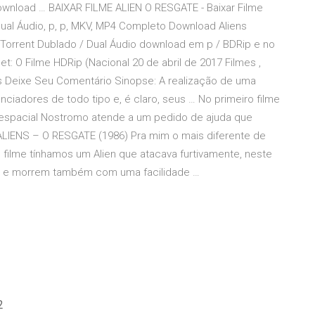
ownload … BAIXAR FILME ALIEN O RESGATE - Baixar Filme
ual Áudio, p, p, MKV, MP4 Completo Download Aliens
a Torrent Dublado / Dual Áudio download em p / BDRip e no
: O Filme HDRip (Nacional 20 de abril de 2017 Filmes ,
s Deixe Seu Comentário Sinopse: A realização de uma
ciadores de todo tipo e, é claro, seus … No primeiro filme
ve espacial Nostromo atende a um pedido de ajuda que
ALIENS – O RESGATE (1986) Pra mim o mais diferente de
º filme tínhamos um Alien que atacava furtivamente, neste
 e morrem também com uma facilidade …
2