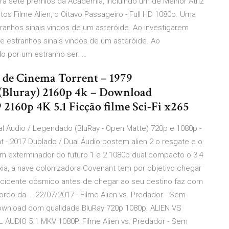
ra sete prêmios da Academia, incluindo um de Melhor Atriz
s Filme Alien, o Oitavo Passageiro - Full HD 1080p. Uma
tranhos sinais vindos de um asteróide. Ao investigarem
be estranhos sinais vindos de um asteróide. Ao
do por um estranho ser. …
o de Cinema Torrent – 1979
Bluray) 2160p 4k – Download
2160p 4K 5.1 Ficção filme Sci-Fi x265
ual Áudio / Legendado (BluRay - Open Matte) 720p e 1080p -
t - 2017 Dublado / Dual Áudio postem alien 2 o resgate e o
 exterminador do futuro 1 e 2 1080p dual compacto o 3 4
áxia, a nave colonizadora Covenant tem por objetivo chegar
 acidente cósmico antes de chegar ao seu destino faz com
ordo da … 22/07/2017 · Filme Alien vs. Predador - Sem
download com qualidade BluRay 720p 1080p. ALIEN VS
IO 5.1 MKV 1080P. Filme Alien vs. Predador - Sem