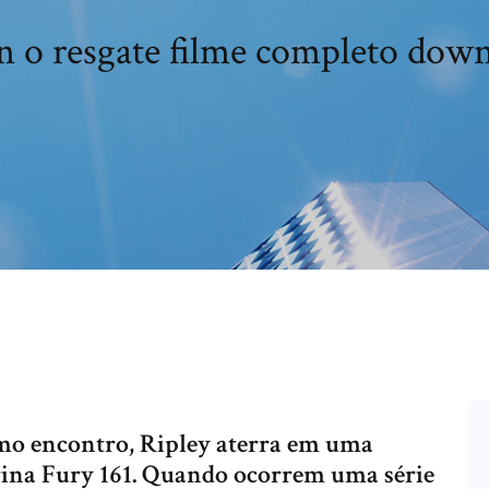
n o resgate filme completo dow
timo encontro, Ripley aterra em uma
rina Fury 161. Quando ocorrem uma série