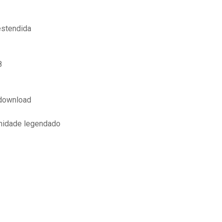
estendida
8
 download
anidade legendado