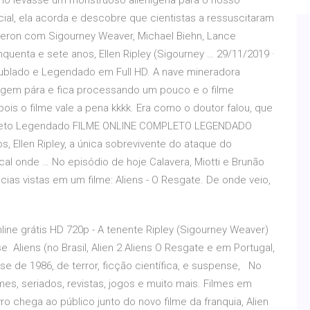
rno levasse um monstruoso alienígena para o nosso
ial, ela acorda e descobre que cientistas a ressuscitaram
eron com Sigourney Weaver, Michael Biehn, Lance
quenta e sete anos, Ellen Ripley (Sigourney … 29/11/2019 ·
e Dublado e Legendado em Full HD. A nave mineradora
magem pára e fica processando um pouco e o filme
pois o filme vale a pena kkkk. Era como o doutor falou, que
Completo Legendado FILME ONLINE COMPLETO LEGENDADO
 Ellen Ripley, a única sobrevivente do ataque do
al onde … No episódio de hoje Calavera, Miotti e Brunão
s vistas em um filme: Aliens - O Resgate. De onde veio,
nline grátis HD 720p - A tenente Ripley (Sigourney Weaver)
 Aliens (no Brasil, Alien 2 Aliens O Resgate e em Portugal,
ense de 1986, de terror, ficção científica, e suspense, No
es, seriados, revistas, jogos e muito mais. Filmes em
ro chega ao público junto do novo filme da franquia, Alien