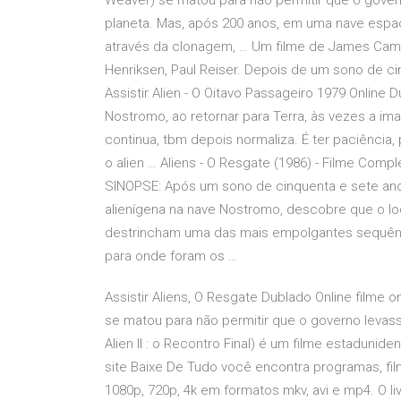
Weaver) se matou para não permitir que o gove
planeta. Mas, após 200 anos, em uma nave espac
através da clonagem, … Um filme de James Cam
Henriksen, Paul Reiser. Depois de um sono de cin
Assistir Alien - O Oitavo Passageiro 1979 Onlin
Nostromo, ao retornar para Terra, às vezes a i
continua, tbm depois normaliza. É ter paciência, 
o alien … Aliens - O Resgate (1986) - Filme 
SINOPSE: Após um sono de cinquenta e sete anos,
alienígena na nave Nostromo, descobre que o loc
destrincham uma das mais empolgantes sequência
para onde foram os …
Assistir Aliens, O Resgate Dublado Online filme o
se matou para não permitir que o governo levasse
Alien II : o Recontro Final) é um filme estadunid
site Baixe De Tudo você encontra programas, film
1080p, 720p, 4k em formatos mkv, avi e mp4. O liv