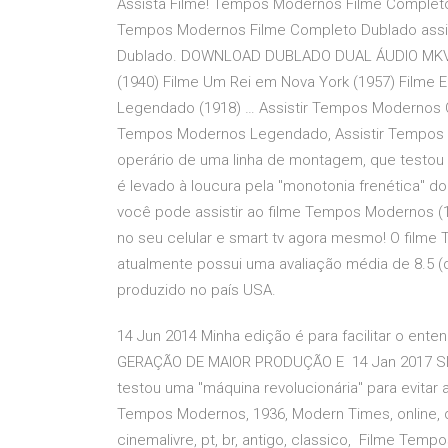
Assista Filme! Tempos Modernos Filme Completo 
Tempos Modernos Filme Completo Dublado assis
Dublado. DOWNLOAD DUBLADO DUAL ÁUDIO MKV 10
(1940) Filme Um Rei em Nova York (1957) Filme 
Legendado (1918) … Assistir Tempos Modernos On
Tempos Modernos Legendado, Assistir Tempos 
operário de uma linha de montagem, que testou u
é levado à loucura pela "monotonia frenética" do
você pode assistir ao filme Tempos Modernos (1
no seu celular e smart tv agora mesmo! O filme
atualmente possui uma avaliação média de 8.5 (d
produzido no país USA.
14 Jun 2014 Minha edição é para facilitar o ent
GERAÇÃO DE MAIOR PRODUÇÃO E 14 Jan 2017 SIN
testou uma "máquina revolucionária" para evitar 
Tempos Modernos, 1936, Modern Times, online, d
cinemalivre, pt, br, antigo, classico, Filme Temp