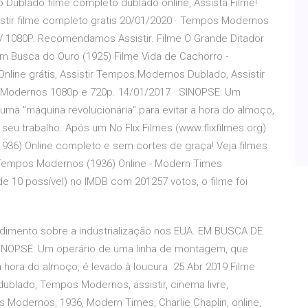
Dublado filme completo dublado online, Assista Filme!
tir filme completo gratis 20/01/2020 · Tempos Modernos
80P. Recomendamos Assistir. Filme O Grande Ditador
Em Busca do Ouro (1925) Filme Vida de Cachorro -
line grátis, Assistir Tempos Modernos Dublado, Assistir
Modernos 1080p e 720p. 14/01/2017 · SINOPSE: Um
ma "máquina revolucionária" para evitar a hora do almoço,
 seu trabalho. Após um No Flix Filmes (www.flixfilmes.org)
936) Online completo e sem cortes de graça! Veja filmes
 Tempos Modernos (1936) Online - Modern Times
e 10 possível) no IMDB com 201257 votos, o filme foi
endimento sobre a industrialização nos EUA. EM BUSCA DE
OPSE: Um operário de uma linha de montagem, que
a hora do almoço, é levado à loucura 25 Abr 2019 Filme
ublado, Tempos Modernos, assistir, cinema livre,
os Modernos, 1936, Modern Times, Charlie Chaplin, online,