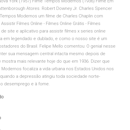
 Nova York (1957) Filme Tempos Modernos (1936) Filme Em
 Attenborough Atores. Robert Downey Jr. Charles Spencer
s. Tempos Modernos um filme de Charles Chaplin com
Assistir Filmes Online - Filmes Online Grátis - Filmes
site e aplicativo para assistir filmes x series online
o dia em legendado e dublado, e como o nosso site é um
stadores do Brasil. Felipe Mello comentou: O genial nesse
anter sua mensagem central intacta mesmo depois de
mostra mais relevante hoje do que em 1936. Dizer que
 Modernos focaliza a vida urbana nos Estados Unidos nos
 quando a depressão atingiu toda sociedade norte-
 ao desemprego e à fome.
do
o