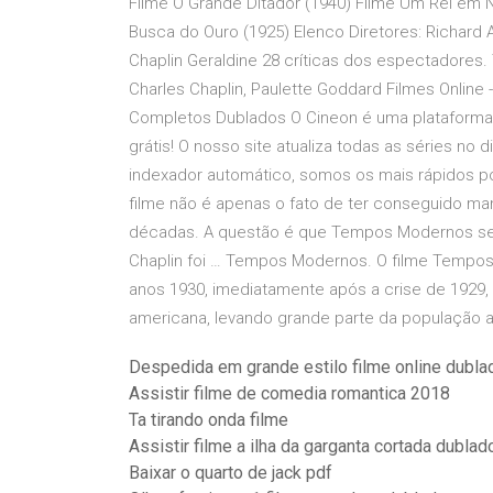
Filme O Grande Ditador (1940) Filme Um Rei em
Busca do Ouro (1925) Elenco Diretores: Richard
Chaplin Geraldine 28 críticas dos espectadore
Charles Chaplin, Paulette Goddard Filmes Online - 
Completos Dublados O Cineon é uma plataforma de 
grátis! O nosso site atualiza todas as séries n
indexador automático, somos os mais rápidos po
filme não é apenas o fato de ter conseguido m
décadas. A questão é que Tempos Modernos se 
Chaplin foi … Tempos Modernos. O filme Tempos
anos 1930, imediatamente após a crise de 1929,
americana, levando grande parte da população
Despedida em grande estilo filme online dubla
Assistir filme de comedia romantica 2018
Ta tirando onda filme
Assistir filme a ilha da garganta cortada dublad
Baixar o quarto de jack pdf