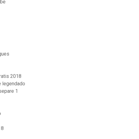
ube
gues
ratis 2018
ne legendado
 separe 1
o
18