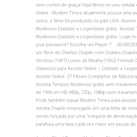
sem cortes de graça! Veja filmes no seu celula
Online - Modern Times atualmente possui uma av
votos, o filme foi produzido no país USA. Assis
Modernos Dublado e Legendado grátis. Assistir
Modernos Dublado e Legendado grátis. Login t
your password? Escolha um Player 7 … 26/09/20
um filme de Charles Chaplin com Charles Chapl
Verdoux (1947) Luzes da Ribalta (1952) Festival 
Clássicos para Assistir Online – Dublado e Leg
Assistir Online. 27 Filmes Completos de Mazzarop
Assista Tempos Modernos gratis sem travamentos
de 1936 em HD 480p, 720p, 1080p sem travamento.
Pode também baixar Modern Times para assisti
retrata Chaplin empregado em uma linha de mon
sendo forçado por uma "máquina de alimentação
parafusa uma taxa cada vez maior em peças de 