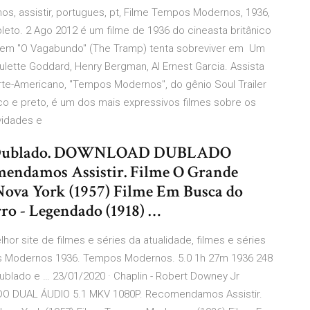
os, assistir, portugues, pt, Filme Tempos Modernos, 1936,
eto. 2 Ago 2012 é um filme de 1936 do cineasta britânico
gem "O Vagabundo" (The Tramp) tenta sobreviver em Um
ulette Goddard, Henry Bergman, Al Ernest Garcia. Assista
te-Americano, "Tempos Modernos", do gênio Soul Trailer
o e preto, é um dos mais expressivos filmes sobre os
tividades e
os Dublado. DOWNLOAD DUBLADO
ndamos Assistir. Filme O Grande
Nova York (1957) Filme Em Busca do
ro - Legendado (1918) …
hor site de filmes e séries da atualidade, filmes e séries
s Modernos 1936. Tempos Modernos. 5.0 1h 27m 1936 248
Dublado e … 23/01/2020 · Chaplin - Robert Downey Jr
 DUAL ÁUDIO 5.1 MKV 1080P. Recomendamos Assistir.