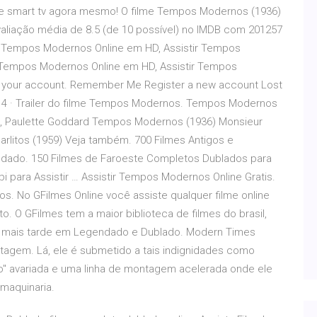
r e smart tv agora mesmo! O filme Tempos Modernos (1936)
aliação média de 8.5 (de 10 possível) no IMDB com 201257
tir Tempos Modernos Online em HD, Assistir Tempos
 Tempos Modernos Online em HD, Assistir Tempos
o your account. Remember Me Register a new account Lost
14 · Trailer do filme Tempos Modernos. Tempos Modernos
in, Paulette Goddard Tempos Modernos (1936) Monsieur
Carlitos (1959) Veja também. 700 Filmes Antigos e
endado. 150 Filmes de Faroeste Completos Dublados para
i para Assistir … Assistir Tempos Modernos Online Gratis.
. No GFilmes Online você assiste qualquer filme online
 O GFilmes tem a maior biblioteca de filmes do brasil,
r mais tarde em Legendado e Dublado. Modern Times
tagem. Lá, ele é submetido a tais indignidades como
" avariada e uma linha de montagem acelerada onde ele
maquinaria.