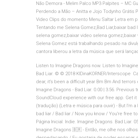
Não Demora - Melim Palco MP3 Palpites – MC Gu
Perdendo a Mão – Anitta e Jojo Todynho Grátis P
Video Clips do momento Menu Saltar Letra em po
Tentando me Selena Gomez,Bad Liar,baixar bad li
selena gomez,baixar video selena gomez,baixar v
Selena Gomez está trabalhando pesado na divulgaç
cantora liberou a letra da música que será lança
Listen to Imagine Dragons now. Listen to Imagine D
Bad Liar. © © 2018 KIDinaKORNER/Interscope Capo 
dear, it's been a difficult year Bm Bm And terrors
Imagine Dragons - Bad Liar. 0.00 | 3:56. Previous t
SoundCloud experience with our free app. Get it
(tradução) (Letra e música para ouvir) - But I'm a
bad liar / Bad liar / Now you know / You're free
Página Inicial. Indie. Imagine Dragons. Bad Liar.
Imagine Dragons 🇧🇷 - Então, me olhe nos olhos
despedaçando / Eu gostaria de poder escapar, nã