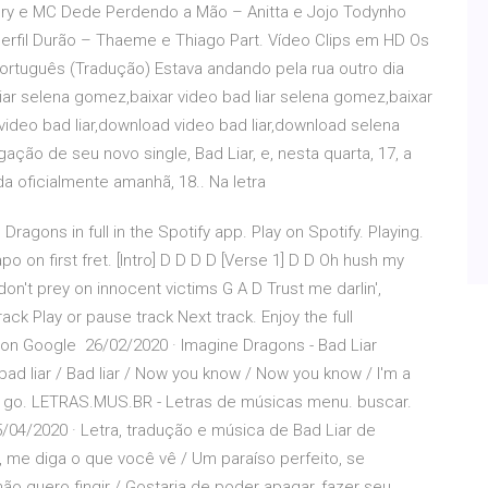
ry e MC Dede Perdendo a Mão – Anitta e Jojo Todynho
erfil Durão – Thaeme e Thiago Part. Vídeo Clips em HD Os
rtuguês (Tradução) Estava andando pela rua outro dia
ar selena gomez,baixar video bad liar selena gomez,baixar
ideo bad liar,download video bad liar,download selena
ão de seu novo single, Bad Liar, e, nesta quarta, 17, a
da oficialmente amanhã, 18.. Na letra
ragons in full in the Spotify app. Play on Spotify. Playing.
on first fret. [Intro] D D D D [Verse 1] D D Oh hush my
 don't prey on innocent victims G A D Trust me darlin',
rack Play or pause track Next track. Enjoy the full
 on Google 26/02/2020 · Imagine Dragons - Bad Liar
 bad liar / Bad liar / Now you know / Now you know / I'm a
 to go. LETRAS.MUS.BR - Letras de músicas menu. buscar.
 05/04/2020 · Letra, tradução e música de Bad Liar de
, me diga o que você vê / Um paraíso perfeito, se
o quero fingir / Gostaria de poder apagar, fazer seu