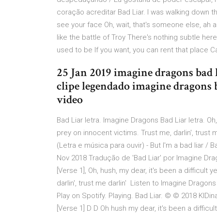
coração acreditar Bad Liar. I was walking down the
see your face Oh, wait, that's someone else, ah ah
like the battle of Troy There's nothing subtle her
used to be If you want, you can rent that place Ca
25 Jan 2019 imagine dragons bad 
clipe legendado imagine dragons b
video
Bad Liar letra. Imagine Dragons Bad Liar letra. Oh, 
prey on innocent victims. Trust me, darlin', trus
(Letra e música para ouvir) - But I'm a bad liar /
Nov 2018 Tradução de 'Bad Liar' por Imagine Drag
[Verse 1], Oh, hush, my dear, it's been a difficult 
darlin', trust me darlin' Listen to Imagine Dragons
Play on Spotify. Playing. Bad Liar. © © 2018 KIDi
[Verse 1] D D Oh hush my dear, it's been a diffic