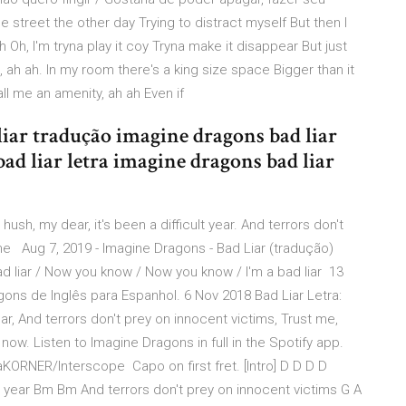
 street the other day Trying to distract myself But then I
 Oh, I'm tryna play it coy Tryna make it disappear But just
e, ah ah. In my room there's a king size space Bigger than it
ll me an amenity, ah ah Even if
liar tradução imagine dragons bad liar
ad liar letra imagine dragons bad liar
hush, my dear, it's been a difficult year. And terrors don't
t me Aug 7, 2019 - Imagine Dragons - Bad Liar (tradução)
 Bad liar / Now you know / Now you know / I'm a bad liar 13
ons de Inglês para Espanhol. 6 Nov 2018 Bad Liar Letra:
year, And terrors don't prey on innocent victims, Trust me,
 now. Listen to Imagine Dragons in full in the Spotify app.
naKORNER/Interscope Capo on first fret. [Intro] D D D D
ult year Bm Bm And terrors don't prey on innocent victims G A