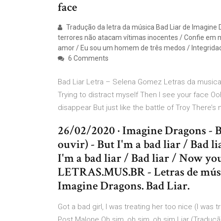
face
Tradução da letra da música Bad Liar de Imagine 
terrores não atacam vítimas inocentes / Confie em
amor / Eu sou um homem de três medos / Integridade
6 Comments
Bad Liar Letra – Selena Gomez Letras da musica:
Trying to distract myself Then I see your face Oo
disappear But just like the battle of Troy There’s
26/02/2020 · Imagine Dragons - B
ouvir) - But I'm a bad liar / Ba
I'm a bad liar / Bad liar / Now yo
LETRAS.MUS.BR - Letras de música
Imagine Dragons. Bad Liar.
Got a bad girl, I was treating her too nice (I wa
Post Malone Oh sim, oh sim, oh sim Liar (Tradu