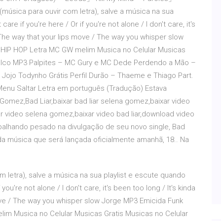
(música para ouvir com letra), salve a música na sua
care if you're here / Or if you're not alone / I don't care, it's
/ The way that your lips move / The way you whisper slow
 HIP HOP Letra MC GW melim Musica no Celular Musicas
Palco MP3 Palpites – MC Gury e MC Dede Perdendo a Mão –
 Jojo Todynho Grátis Perfil Durão – Thaeme e Thiago Part.
enu Saltar Letra em português (Tradução) Estava
omez,Bad Liar,baixar bad liar selena gomez,baixar video
r video selena gomez,baixar video bad liar,download video
balhando pesado na divulgação de seu novo single, Bad
ra da música que será lançada oficialmente amanhã, 18.. Na
m letra), salve a música na sua playlist e escute quando
f you're not alone / I don't care, it's been too long / It's kinda
move / The way you whisper slow Jorge MP3 Emicida Funk
im Musica no Celular Musicas Gratis Musicas no Celular