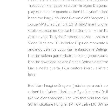
Traduction Française Bad Liar - Imagine Dragons 
playlist e escute quando quiser! Liar Lyrics: I don't 
been too long / It's kinda like we didn't happen 
Jorge MP3 Emicida Funk 2018 HulkShare Hungria
Gratis Musicas no Celular Não Demora - Melim 
Anitta e Jojo Todynho Perdendo a Mão – Anitta e
Vídeo Clips em HD Os Video Clips do momento M
andando pela rua outro dia Tentando me Selena G
bad liar selena gomez,baixar selena gomez,baixa
bad liar,download selena Selena Gomez está tra
Liar, e, nesta quarta, 17, a cantora liberou a let
letra
Bad Liar - Imagine Dragons (música para ouvir co
quiser! Liar Lyrics: I don't care if you're here / Or i
like we didn't happen / The way that your lips 
2018 HulkShare Hungria HIP HOP Letra MC GW mel