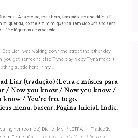
Dragons - Acalme-se, meu bem, tem sido um ano difícil / E
 mim, querida, confie em mim, querida Tem sido um ano sem
, fé e lágrimas de crocodilo
 Bad Liar I was walking down the street the other day
h, you got someone else Tryna play it coy Tryna make it
 nothing subtle here In my …
ad Liar (tradução) (Letra e música para
d liar / Now you know / Now you know /
u know / You're free to go.
s menu. buscar. Página Inicial. Indie.
s treating her too nice) Die for Me 「LETRA」 - Tradução -
ção em Português) 「Letras」 Kill My Mind 「Paroles」 -