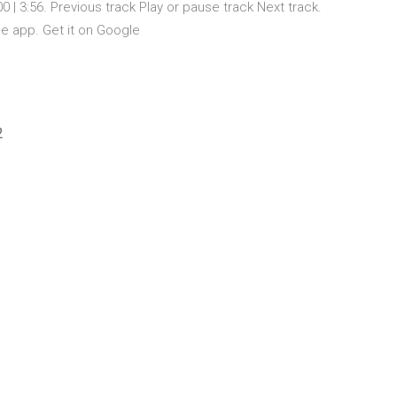
0 | 3:56. Previous track Play or pause track Next track.
ee app. Get it on Google
2