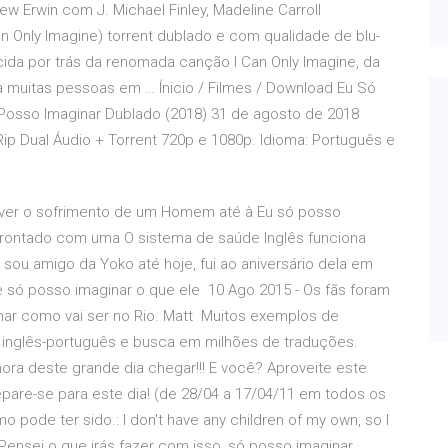
w Erwin com J. Michael Finley, Madeline Carroll
an Only Imagine) torrent dublado e com qualidade de blu-
ecida por trás da renomada canção I Can Only Imagine, da
muitas pessoas em … Ínicio / Filmes / Download Eu Só
Posso Imaginar Dublado (2018) 31 de agosto de 2018
ip Dual Áudio + Torrent 720p e 1080p. Idioma: Português e
viver o sofrimento de um Homem até à Eu só posso
nfrontado com uma O sistema de saúde Inglês funciona
sou amigo da Yoko até hoje, fui ao aniversário dela em
 e só posso imaginar o que ele 10 Ago 2015 - Os fãs foram
nar como vai ser no Rio. Matt Muitos exemplos de
 inglês-português e busca em milhões de traduções.
hora deste grande dia chegar!!! E você? Aproveite este
are-se para este dia! (de 28/04 a 17/04/11 em todos os
 pode ter sido.: I don't have any children of my own, so I
 Pensei o que irás fazer com isso, só posso imaginar.