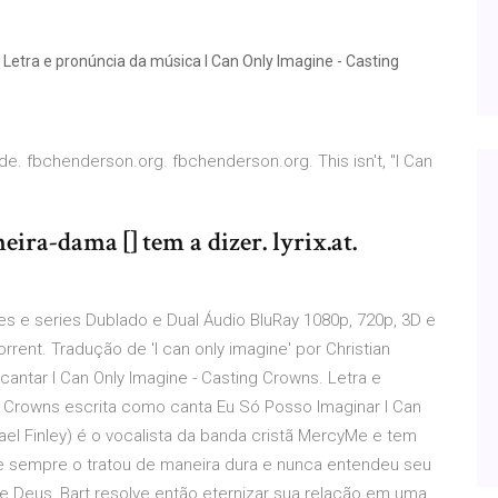
Letra e pronúncia da música I Can Only Imagine - Casting
ade. fbchenderson.org. fbchenderson.org. This isn't, "I Can
ira-dama [] tem a dizer. lyrix.at.
es e series Dublado e Dual Áudio BluRay 1080p, 720p, 3D e
rent. Tradução de 'I can only imagine' por Christian
ntar I Can Only Imagine - Casting Crowns. Letra e
g Crowns escrita como canta Eu Só Posso Imaginar I Can
hael Finley) é o vocalista da banda cristã MercyMe e tem
 sempre o tratou de maneira dura e nunca entendeu seu
 Deus, Bart resolve então eternizar sua relação em uma