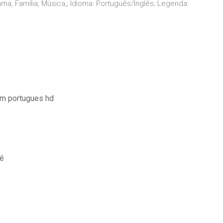
a, Família, Música,; Idioma: Português/Inglês; Legenda:
em portugues hd
fé