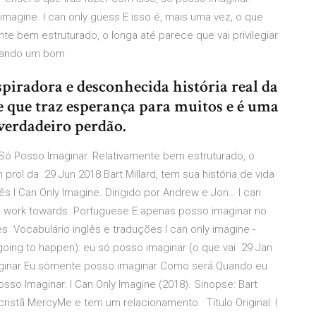
y imagine. I can only guess E isso é, mais uma vez, o que
 bem estruturado, o longa até parece que vai privilegiar
icando um bom
piradora e desconhecida história real da
que traz esperança para muitos e é uma
verdadeiro perdão.
Só Posso Imaginar. Relativamente bem estruturado, o
m prol da 29 Jun 2018 Bart Millard, tem sua história de vida
s I Can Only Imagine. Dirigido por Andrew e Jon… I can
 to work towards. Portuguese E apenas posso imaginar no
es Vocabulário inglês e traduções I can only imagine -
going to happen): eu só posso imaginar (o que vai 29 Jan
aginar Eu sòmente posso imaginar Como será Quando eu
so Imaginar. I Can Only Imagine (2018). Sinopse: Bart
a cristã MercyMe e tem um relacionamento Título Original: I