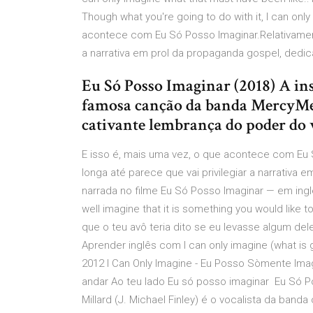
Though what you're going to do with it, I can onl
acontece com Eu Só Posso Imaginar.Relativamente
a narrativa em prol da propaganda gospel, ded
Eu Só Posso Imaginar (2018) A ins
famosa canção da banda MercyMe 
cativante lembrança do poder do 
E isso é, mais uma vez, o que acontece com Eu 
longa até parece que vai privilegiar a narrativa e
narrada no filme Eu Só Posso Imaginar — em inglê
well imagine that it is something you would like
que o teu avô teria dito se eu levasse algum del
Aprender inglês com I can only imagine (what is 
2012 I Can Only Imagine - Eu Posso Sòmente Im
andar Ao teu lado Eu só posso imaginar Eu Só Pos
Millard (J. Michael Finley) é o vocalista da band