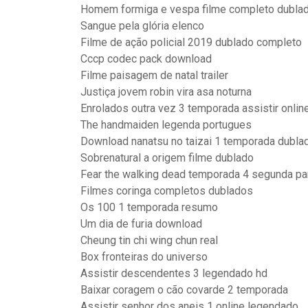
Homem formiga e vespa filme completo dubla
Sangue pela glória elenco
Filme de ação policial 2019 dublado completo
Cccp codec pack download
Filme paisagem de natal trailer
Justiça jovem robin vira asa noturna
Enrolados outra vez 3 temporada assistir onli
The handmaiden legenda portugues
Download nanatsu no taizai 1 temporada dubl
Sobrenatural a origem filme dublado
Fear the walking dead temporada 4 segunda pa
Filmes coringa completos dublados
Os 100 1 temporada resumo
Um dia de furia download
Cheung tin chi wing chun real
Box fronteiras do universo
Assistir descendentes 3 legendado hd
Baixar coragem o cão covarde 2 temporada
Assistir senhor dos aneis 1 online legendado