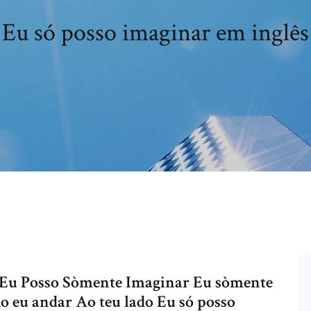
Eu só posso imaginar em inglês
- Eu Posso Sòmente Imaginar Eu sòmente
 eu andar Ao teu lado Eu só posso