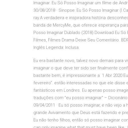
Imaginar. Eu Só Posso Imaginar um filme de Andre
30/08/2018 · Sinopse: Eu Só Posso Imaginar (I C
ray.A verdadeira e inspiradora história desconh
banda de MercyMe, que oferece esperança para 
Posso Imaginar Dublado (2018) Download Eu Só 
Filmes, Filmes Drama Deixe Seu Comentário. BDR
Inglês Legenda: Inclusa.
Eu era bastante novo, talvez novo demais para 
imaginar o que deve ter sido ser finalmente co
bastante bem, é impressionante a 1 Abr 2020 Eu 
fevereiro”. estão interessadas no que ele disse
fantásticos em Londres. Eu apenas posso imagi
traduções com "eu posso imaginar" – Dicionário
09/04/2011 · Eu só posso imaginar, e não vejo a 
grande Avivamento que Deus está fazendo e prep
Eu não tenho filhos, então só posso imaginar como
can only imagine what that must have been like.: