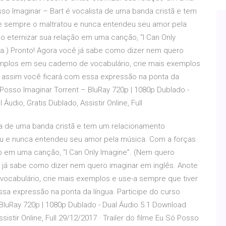
sso Imaginar – Bart é vocalista de uma banda cristã e tem
e sempre o maltratou e nunca entendeu seu amor pela
o eternizar sua relação em uma canção, “I Can Only
a.) Pronto! Agora você já sabe como dizer nem quero
emplos em seu caderno de vocabulário, crie mais exemplos
ó assim você ficará com essa expressão na ponta da
 Posso Imaginar Torrent – BluRay 720p | 1080p Dublado -
Áudio, Gratis Dublado, Assistir Online, Full
ta de uma banda cristã e tem um relacionamento
u e nunca entendeu seu amor pela música. Com a forças
ão em uma canção, “I Can Only Imagine”. (Nem quero
ê já sabe como dizer nem quero imaginar em inglês. Anote
ocabulário, crie mais exemplos e use-a sempre que tiver
sa expressão na ponta da língua. Participe do curso
BluRay 720p | 1080p Dublado - Dual Áudio 5.1 Download
ssistir Online, Full 29/12/2017 · Trailer do filme Eu Só Posso