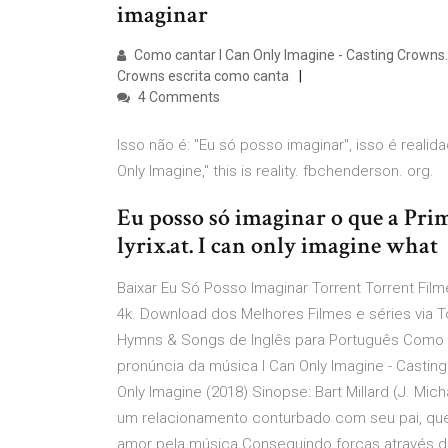
imaginar
Como cantar I Can Only Imagine - Casting Crowns. 
Crowns escrita como canta
4 Comments
Isso não é: "Eu só posso imaginar", isso é realid
Only Imagine," this is reality. fbchenderson. org.
Eu posso só imaginar o que a Prime
lyrix.at. I can only imagine what
Baixar Eu Só Posso Imaginar Torrent Torrent Film
4k. Download dos Melhores Filmes e séries via Tor
Hymns & Songs de Inglês para Português Como ca
pronúncia da música I Can Only Imagine - Castin
Only Imagine (2018) Sinopse: Bart Millard (J. Mic
um relacionamento conturbado com seu pai, que
amor pela música.Conseguindo forças através de