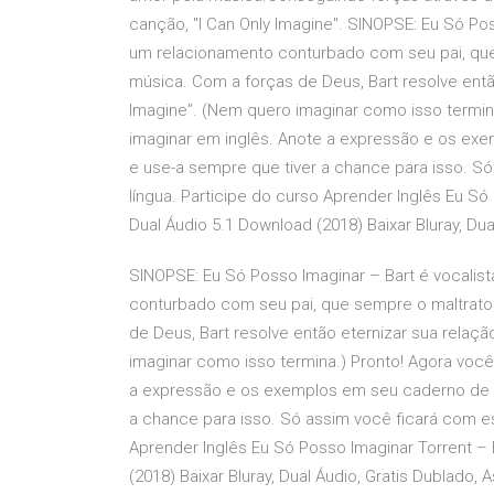
canção, "I Can Only Imagine". SINOPSE: Eu Só Po
um relacionamento conturbado com seu pai, qu
música. Com a forças de Deus, Bart resolve entã
Imagine”. (Nem quero imaginar como isso termin
imaginar em inglês. Anote a expressão e os ex
e use-a sempre que tiver a chance para isso. S
língua. Participe do curso Aprender Inglês Eu Só
Dual Áudio 5.1 Download (2018) Baixar Bluray, Dual 
SINOPSE: Eu Só Posso Imaginar – Bart é vocalis
conturbado com seu pai, que sempre o maltrato
de Deus, Bart resolve então eternizar sua relaç
imaginar como isso termina.) Pronto! Agora voc
a expressão e os exemplos em seu caderno de v
a chance para isso. Só assim você ficará com es
Aprender Inglês Eu Só Posso Imaginar Torrent – 
(2018) Baixar Bluray, Dual Áudio, Gratis Dublado, A