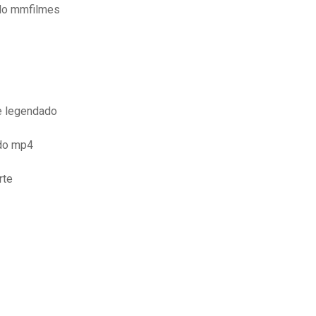
do mmfilmes
ne legendado
ado mp4
rte