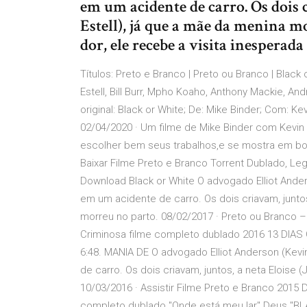
em um acidente de carro. Os dois c
Estell), já que a mãe da menina 
dor, ele recebe a visita inesperad
Títulos: Preto e Branco | Preto ou Branco | Black 
Estell, Bill Burr, Mpho Koaho, Anthony Mackie, And
original: Black or White; De: Mike Binder; Com: K
02/04/2020 · Um filme de Mike Binder com Kevin
escolher bem seus trabalhos,e se mostra em bo
Baixar Filme Preto e Branco Torrent Dublado, L
Download Black or White O advogado Elliot Ande
em um acidente de carro. Os dois criavam, juntos, 
morreu no parto. 08/02/2017 · Preto ou Branco 
Criminosa filme completo dublado 2016 13 DIAS 
6:48. MANIA DE O advogado Elliot Anderson (Ke
de carro. Os dois criavam, juntos, a neta Eloise (
10/03/2016 · Assistir Filme Preto e Branco 2015
completo dublado "Onde está meu lar" Deus "BL