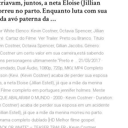
riavam, juntos, a neta Eloise (Jillian
morreu no parto. Enquanto luta com sua
a da avó paterna da …
or White Elenco: Kevin Costner, Octavia Spencer, Jillian
ré Cartaz do Filme. Ver Trailer. Preto ou Branco. Título
evin Costner, Octavia Spencer, Gillian Jacobs; Género:
 Costner um certo valor em sua carreira,está sabendo
ns personagens ultimamente."Preto e … 21/03/2017 ·
egendado, Dual Áudio, 1080p, 720p, MKV, MP4 Completo
rson (Kevi. (Kevin Costner) acaba de perder sua esposa
a neta Eloise (Jillian Estell), já que a mãe da menina
– Filme completo em portugues jennifer holmes. Mente
QUE ABALARAM O MUNDO - 2000 - Kevin Costner - Duration:
vin Costner) acaba de perder sua esposa em um acidente
Jillian Estell), já que a mãe da menina morreu no parto.
 Drama completo dublado [HD Melhor filme gospel
ACK OR WHITE" – TEASER TRAILER - Kevin Costner,