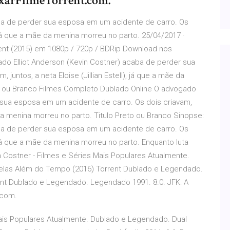
ixarFilmeTorrent.com.
aba de perder sua esposa em um acidente de carro. Os
l), já que a mãe da menina morreu no parto. 25/04/2017 ·
rent (2015) em 1080p / 720p / BDRip Download nos
o Elliot Anderson (Kevin Costner) acaba de perder sua
juntos, a neta Eloise (Jillian Estell), já que a mãe da
to ou Branco Filmes Completo Dublado Online O advogado
r sua esposa em um acidente de carro. Os dois criavam,
ãe da menina morreu no parto. Titulo Preto ou Branco Sinopse:
aba de perder sua esposa em um acidente de carro. Os
l), já que a mãe da menina morreu no parto. Enquanto luta
n Costner - Filmes e Séries Mais Populares Atualmente.
relas Além do Tempo (2016) Torrent Dublado e Legendado.
rent Dublado e Legendado. Legendado 1991. 8.0. JFK: A
.com.
Mais Populares Atualmente. Dublado e Legendado. Dual