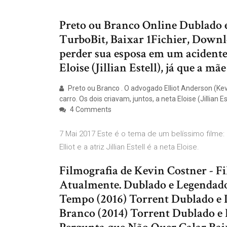
Preto ou Branco Online Dublado 
TurboBit, Baixar 1Fichier, Downl
perder sua esposa em um acidente 
Eloise (Jillian Estell), já que a 
Preto ou Branco . O advogado Elliot Anderson (K
carro. Os dois criavam, juntos, a neta Eloise (Jillian Est
4 Comments
7 Mai 2017 Este é o tema de um belíssimo filme: 
Elliot e a atriz Jillian Estell é a neta Eloise.
Filmografia de Kevin Costner - Fi
Atualmente. Dublado e Legendado.
Tempo (2016) Torrent Dublado e L
Branco (2014) Torrent Dublado e 