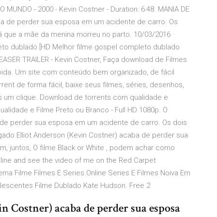
MUNDO - 2000 - Kevin Costner - Duration: 6:48. MANIA DE
aba de perder sua esposa em um acidente de carro. Os
l), já que a mãe da menina morreu no parto. 10/03/2016 ·
eto dublado [HD Melhor filme gospel completo dublado
EASER TRAILER - Kevin Costner, Faça download de Filmes
ápida. Um site com conteúdo bem organizado, de fácil
rent de forma fácil, baixe seus filmes, séries, desenhos,
s um clique. Download de torrents com qualidade e
ualidade e Filme Preto ou Branco - Full HD 1080p. O
 de perder sua esposa em um acidente de carro. Os dois
gado Elliot Anderson (Kevin Costner) acaba de perder sua
m, juntos, O filme Black or White , podem achar como
nline and see the video of me on the Red Carpet
nema Filme Filmes E Series Online Series E Filmes Noiva Em
dolescentes Filme Dublado Kate Hudson. Free 2
n Costner) acaba de perder sua esposa