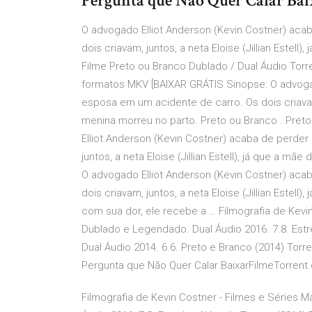
Pergunta que Não Quer Calar Ba
O advogado Elliot Anderson (Kevin Costner) ac
dois criavam, juntos, a neta Eloise (Jillian Estel
Filme Preto ou Branco Dublado / Dual Áudio Tor
formatos MKV [BAIXAR GRÁTIS Sinopse: O advogad
esposa em um acidente de carro. Os dois criavam, 
menina morreu no parto. Preto ou Branco . Pre
Elliot Anderson (Kevin Costner) acaba de perde
juntos, a neta Eloise (Jillian Estell), já que a m
O advogado Elliot Anderson (Kevin Costner) ac
dois criavam, juntos, a neta Eloise (Jillian Estel
com sua dor, ele recebe a … Filmografia de Kevi
Dublado e Legendado. Dual Áudio 2016. 7.8. Est
Dual Áudio 2014. 6.6. Preto e Branco (2014) Tor
Pergunta que Não Quer Calar BaixarFilmeTorrent
Filmografia de Kevin Costner - Filmes e Séries 