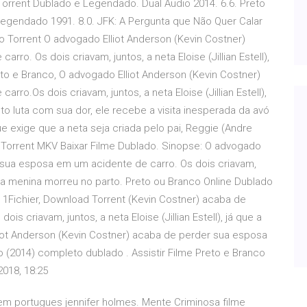
Torrent Dublado e Legendado. Dual Áudio 2014. 6.6. Preto
egendado 1991. 8.0. JFK: A Pergunta que Não Quer Calar
o Torrent O advogado Elliot Anderson (Kevin Costner)
o. Os dois criavam, juntos, a neta Eloise (Jillian Estell),
o e Branco, O advogado Elliot Anderson (Kevin Costner)
o.Os dois criavam, juntos, a neta Eloise (Jillian Estell),
o luta com sua dor, ele recebe a visita inesperada da avó
e exige que a neta seja criada pelo pai, Reggie (Andre
Torrent MKV Baixar Filme Dublado. Sinopse: O advogado
r sua esposa em um acidente de carro. Os dois criavam,
mãe da menina morreu no parto. Preto ou Branco Online Dublado
r 1Fichier, Download Torrent (Kevin Costner) acaba de
 criavam, juntos, a neta Eloise (Jillian Estell), já que a
iot Anderson (Kevin Costner) acaba de perder sua esposa
o (2014) completo dublado . Assistir Filme Preto e Branco
2018, 18:25
em portugues jennifer holmes. Mente Criminosa filme