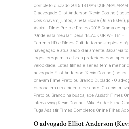
completo dublado 2016 13 DIAS QUE ABALARAM O 
O advogado Elliot Anderson (Kevin Costner) ac
dois criavam, juntos, a neta Eloise (Jillian Estel
Assistir Filme Preto e Branco 2015 Drama compl
"Onde está meu lar" Deus "BLACK OR WHITE" – T
Torrents HD e Filmes Cult de forma simples e r
navegação e atualizado diariamente.Baixar via tor
jogos, programas e livros preferidos com apena
velocidade. Estes filmes e séries têm a melhor q
advogado Elliot Anderson (Kevin Costner) acaba
criavam Filme Preto ou Branco Dublado - O advo
esposa em um acidente de carro. Os dois criava
Preto ou Branco na busca, ape Assistir Filmes O
interviewing Kevin Costner, Mike Binder Filme Ci
Fuga Assistir Filmes Completos Online Filhas A
O advogado Elliot Anderson (Kevi