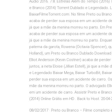
Áudio 2016. 7.8. Estrelas Além do Tempo (2016) 
e Branco (2014) Torrent Dublado e Legendado. L
BaixarFilmeTorrent.com. No filme Preto ou Branc
acaba de perder sua esposa em um acidente de carr
já que a mãe da menina morreu no parto. Em Pret
acaba de perder sua esposa em um acidente de carr
já que a mãe da menina morreu no parto. Enquant
paterna da garota, Rowena (Octavia Spencer), qu
Holland), um Preto ou Branco Dublado Download 
Elliot Anderson (Kevin Costner) acaba de perde
juntos, a neta Eloise (Jillian Estell), já que a 
e Legendado Baixar Mega, Baixar TurboBit, Baixa
perder sua esposa em um acidente de carro. Os dois
mãe da menina morreu no parto. O advogado Ell
em um acidente de carro. Assistir Preto e Branc
(2014) Online Grátis em HD . Back to Host. 20-04-
08/02/2017 · Preto ou Branco – Filme completo 