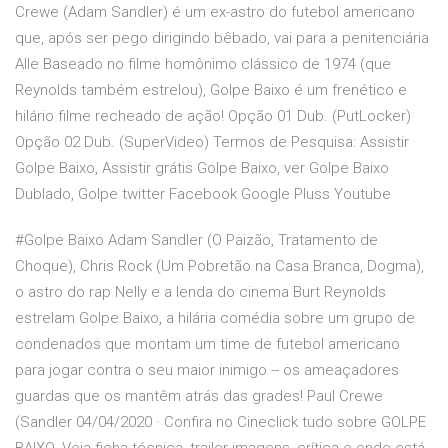
Crewe (Adam Sandler) é um ex-astro do futebol americano
que, após ser pego dirigindo bêbado, vai para a penitenciária
Alle Baseado no filme homônimo clássico de 1974 (que
Reynolds também estrelou), Golpe Baixo é um frenético e
hilário filme recheado de ação! Opção 01 Dub. (PutLocker)
Opção 02 Dub. (SuperVideo) Termos de Pesquisa: Assistir
Golpe Baixo, Assistir grátis Golpe Baixo, ver Golpe Baixo
Dublado, Golpe twitter Facebook Google Pluss Youtube
#Golpe Baixo Adam Sandler (O Paizão, Tratamento de
Choque), Chris Rock (Um Pobretão na Casa Branca, Dogma),
o astro do rap Nelly e a lenda do cinema Burt Reynolds
estrelam Golpe Baixo, a hilária comédia sobre um grupo de
condenados que montam um time de futebol americano
para jogar contra o seu maior inimigo -- os ameaçadores
guardas que os mantêm atrás das grades! Paul Crewe
(Sandler 04/04/2020 · Confira no Cineclick tudo sobre GOLPE