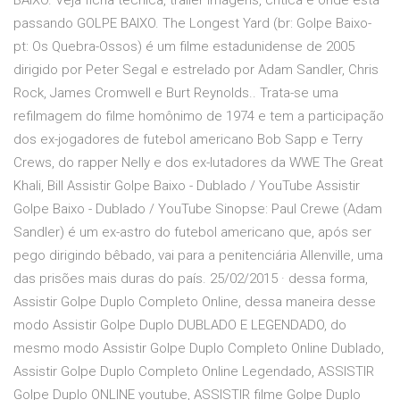
BAIXO. Veja ficha técnica, trailer imagens, crítica e onde está
passando GOLPE BAIXO. The Longest Yard (br: Golpe Baixo-
pt: Os Quebra-Ossos) é um filme estadunidense de 2005
dirigido por Peter Segal e estrelado por Adam Sandler, Chris
Rock, James Cromwell e Burt Reynolds.. Trata-se uma
refilmagem do filme homônimo de 1974 e tem a participação
dos ex-jogadores de futebol americano Bob Sapp e Terry
Crews, do rapper Nelly e dos ex-lutadores da WWE The Great
Khali, Bill Assistir Golpe Baixo - Dublado / YouTube Assistir
Golpe Baixo - Dublado / YouTube Sinopse: Paul Crewe (Adam
Sandler) é um ex-astro do futebol americano que, após ser
pego dirigindo bêbado, vai para a penitenciária Allenville, uma
das prisões mais duras do país. 25/02/2015 · dessa forma,
Assistir Golpe Duplo Completo Online, dessa maneira desse
modo Assistir Golpe Duplo DUBLADO E LEGENDADO, do
mesmo modo Assistir Golpe Duplo Completo Online Dublado,
Assistir Golpe Duplo Completo Online Legendado, ASSISTIR
Golpe Duplo ONLINE youtube, ASSISTIR filme Golpe Duplo