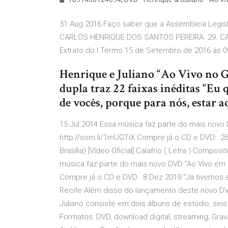
31 Aug 2016 Faço saber que a Assembleia Legisla
CARLOS HENRIQUE DOS SANTOS PEREIRA. 29. CARL
Extrato do I Termo 15 de Setembro de 2016 às 09:
Henrique e Juliano “Ao Vivo no G
dupla traz 22 faixas inéditas “Eu 
de vocês, porque para nós, estar a
15 Jul 2014 Essa música faz parte do mais novo D
http://som.li/1mUGTiX Compre já o CD e DVD: 26 
Brasília) [Vídeo Oficial] Calafrio ( Letra ) Comp
música faz parte do mais novo DVD "Ao Vivo em Br
Compre já o CD e DVD: 8 Dez 2019 “Já tivemos a 
Recife Além disso do lançamento deste novo DVD
Juliano consiste em dois álbuns de estúdio, seis
Formatos: DVD, download digital, streaming; Grav