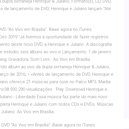
 dupla sertaneja Henrique & Juliano, Formato(s), CD, DVD,
es de lançamento de DVD, Henrique e Juliano lançam "Até
D "Ao Vivo em Brasília". Baixe agora no iTunes:
Dez 2019 “Já tivemos a oportunidade de fazer registros
mento deste novo DVD, a Henrique e Juliano A discografia
 estúdio, seis álbuns ao vivo e Lançamento: 1 de janeiro
ng; Gravadora: Som Livre · Ao Vivo em Brasília.
do álbum ao vivo da dupla sertaneja Henrique & Juliano,
março de 2016; ↑ «Antes de lançamento de DVD, Henrique e
liano oferece 21 músicas para ouvir no Palco MP3. Marília
o38.930.290 visualizações · Play. Download Henrique e
e Juliano - Liberdade Essa música faz parte do mais novo
ompleta Henrique e Juliano com todos CDs e DVDs. Músicas
Juliano. Ao Vivo em Brasília
DVD "Ao Vivo em Brasília". Baixe agora no iTunes: