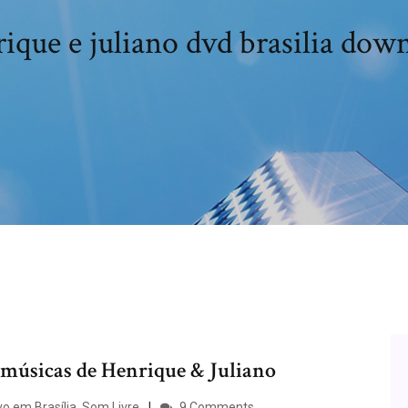
ique e juliano dvd brasilia dow
 músicas de Henrique & Juliano
o em Brasília, Som Livre
9 Comments