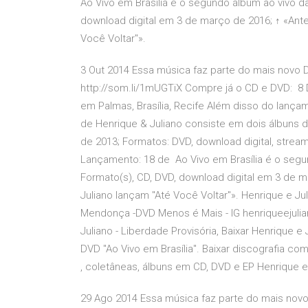
Ao Vivo em Brasília é o segundo álbum ao vivo da
download digital em 3 de março de 2016; ↑ «Ant
Você Voltar"».
3 Out 2014 Essa música faz parte do mais novo DV
http://som.li/1mUGTiX Compre já o CD e DVD: 8 
em Palmas, Brasília, Recife Além disso do lança
de Henrique & Juliano consiste em dois álbuns de
de 2013; Formatos: DVD, download digital, streami
Lançamento: 18 de Ao Vivo em Brasília é o segun
Formato(s), CD, DVD, download digital em 3 de 
Juliano lançam "Até Você Voltar"». Henrique e Ju
Mendonça -DVD Menos é Mais - IG henriqueejulian
Juliano - Liberdade Provisória, Baixar Henrique 
DVD "Ao Vivo em Brasília". Baixar discografia c
, coletâneas, álbuns em CD, DVD e EP Henrique e 
29 Ago 2014 Essa música faz parte do mais novo 