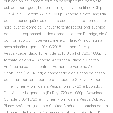
dublado online, homem formiga ea vespa filme completo
dublado portugues, homem formiga ea vespa filme BDRip
Dual Áudio + Torrent 720p e 1080p. Sinopse: Scott Lang lida
com as consequências de suas escolhas tanto como super-
herói quanto como pai. Enquanto tenta reequilibrar sua vida
com suas responsabilidades como o Homem-Formiga, ele é
confrontado por Hope van Dyne e Dr. Hank Pym com uma
nova missão urgente. 01/10/2018 · Homem-Formiga e a
Vespa - Legendado Torrent de 2018 Ultra Full 720p 1080p no
formato MKV MP4. Sinopse: Após ter ajudado o Capitão
América na batalha contra o Homem de Ferro na Alemanha,
Scott Lang (Paul Rudd) é condenado a dois anos de prisão
domiciliar, por ter quebrado o Tratado de Sokovia. Baixar
Filme Homem-Formiga e a Vespa Torrent - 2018 Dublado /
Dual Áudio / Legendado (BluRay) 720p e 1080p - Download
Completo 03/10/2018 · Homem-Formiga e a Vespa Dublado
Bluray. Após ter ajudado o Capitão América na batalha contra
o Homem de Ferro na Alemanha, Scott Lang (Paul Rudd).