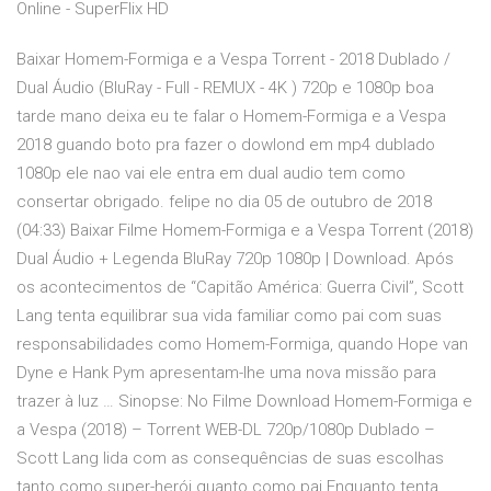
Online - SuperFlix HD
Baixar Homem-Formiga e a Vespa Torrent - 2018 Dublado /
Dual Áudio (BluRay - Full - REMUX - 4K ) 720p e 1080p boa
tarde mano deixa eu te falar o Homem-Formiga e a Vespa
2018 guando boto pra fazer o dowlond em mp4 dublado
1080p ele nao vai ele entra em dual audio tem como
consertar obrigado. felipe no dia 05 de outubro de 2018
(04:33) Baixar Filme Homem-Formiga e a Vespa Torrent (2018)
Dual Áudio + Legenda BluRay 720p 1080p | Download. Após
os acontecimentos de “Capitão América: Guerra Civil”, Scott
Lang tenta equilibrar sua vida familiar como pai com suas
responsabilidades como Homem-Formiga, quando Hope van
Dyne e Hank Pym apresentam-lhe uma nova missão para
trazer à luz … Sinopse: No Filme Download Homem-Formiga e
a Vespa (2018) – Torrent WEB-DL 720p/1080p Dublado –
Scott Lang lida com as consequências de suas escolhas
tanto como super-herói quanto como pai.Enquanto tenta