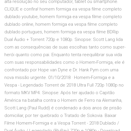
alta resolução no seu computador, tablet ou smartphone.
CLIQUE e confira! homem formiga ea vespa filme completo
dublado youtube, homem formiga ea vespa filme completo
dublado online, homem formiga ea vespa filme completo
dublado portugues, homem formiga ea vespa filme BDRip
Dual Áudio + Torrent 720p e 1080p. Sinopse: Scott Lang lida
com as consequências de suas escolhas tanto como super-
herói quanto como pai. Enquanto tenta reequilibrar sua vida
com suas responsabilidades como o Homem-Formiga, ele é
confrontado por Hope van Dyne e Dr. Hank Pym com uma
nova missão urgente. 01/10/2018 · Homem-Formiga e a
Vespa - Legendado Torrent de 2018 Ultra Full 720p 1080p no
formato MKV MP4. Sinopse: Após ter ajudado o Capitão
América na batalha contra o Homem de Ferro na Alemanha,
Scott Lang (Paul Rudd) é condenado a dois anos de prisão
domiciliar, por ter quebrado o Tratado de Sokovia. Baixar
Filme Homem-Formiga e a Vespa Torrent - 2018 Dublado /
Dual Áudio / Legendado (BluRay) 720p e 1080p - Download