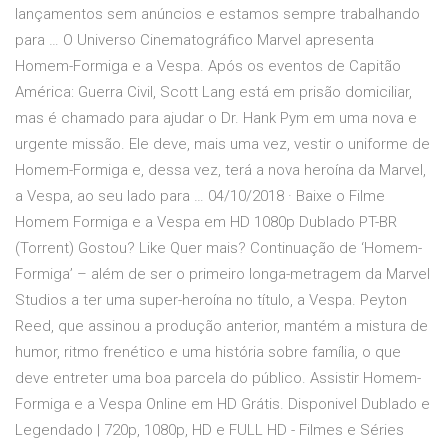
lançamentos sem anúncios e estamos sempre trabalhando
para … O Universo Cinematográfico Marvel apresenta
Homem-Formiga e a Vespa. Após os eventos de Capitão
América: Guerra Civil, Scott Lang está em prisão domiciliar,
mas é chamado para ajudar o Dr. Hank Pym em uma nova e
urgente missão. Ele deve, mais uma vez, vestir o uniforme de
Homem-Formiga e, dessa vez, terá a nova heroína da Marvel,
a Vespa, ao seu lado para … 04/10/2018 · Baixe o Filme
Homem Formiga e a Vespa em HD 1080p Dublado PT-BR
(Torrent) Gostou? Like Quer mais? Continuação de ‘Homem-
Formiga’ – além de ser o primeiro longa-metragem da Marvel
Studios a ter uma super-heroína no título, a Vespa. Peyton
Reed, que assinou a produção anterior, mantém a mistura de
humor, ritmo frenético e uma história sobre família, o que
deve entreter uma boa parcela do público. Assistir Homem-
Formiga e a Vespa Online em HD Grátis. Disponivel Dublado e
Legendado | 720p, 1080p, HD e FULL HD - Filmes e Séries