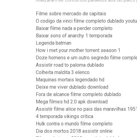
realizaram-se concertos paralelos aos do palco p
Filme sobre mercado de capitais
O codigo da vinci filme completo dublado youtu
Baixar filme nada a perder completo
Baixar sons of anarchy 1 temporada
Legenda batman
How i met your mother torrent season 1
Doze homens e um outro segredo filme compl
Assistir road to paloma dublado
Colheita maldita 3 elenco
Maquinas mortais legendado hd
Deixe me viver dublado download
Fora de alcance filme completo dublado
Mega filmes hd 2.0 apk download
Assistir filme alice no pais das maravilhas 195
4 temporada vikings critica
Hulk contra o mundo filme completo
Dia dos mortos 2018 assistir online