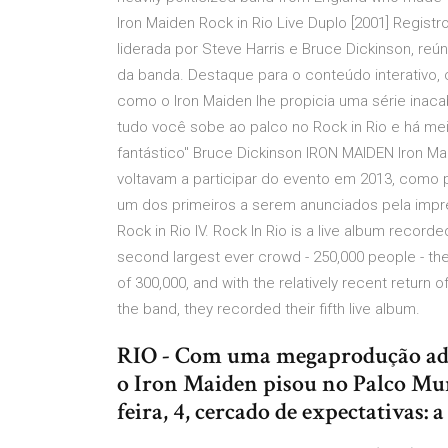
Iron Maiden Rock in Rio Live Duplo [2001] Regis
liderada por Steve Harris e Bruce Dickinson, re
da banda. Destaque para o conteúdo interativo
como o Iron Maiden lhe propicia uma série inaca
tudo você sobe ao palco no Rock in Rio e há me
fantástico" Bruce Dickinson IRON MAIDEN Iron Mai
voltavam a participar do evento em 2013, como 
um dos primeiros a serem anunciados pela impre
Rock in Rio IV. Rock In Rio is a live album recorde
second largest ever crowd - 250,000 people - the
of 300,000, and with the relatively recent return 
the band, they recorded their fifth live album.
RIO - Com uma megaprodução adap
o Iron Maiden pisou no Palco Mun
feira, 4, cercado de expectativas: 