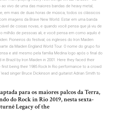
tro ao vivo de uma das maiores bandas de heavy metal,
úne, em mais de duas horas de música, todos os clássicos
, com imagens da Brave New World. Estar em uma banda
bável de coisas novas, e quando você pensa que já viu de
io milhão de pessoas ali, e você pensa em como aquilo é
den: Pioneiros do festival, os ingleses do Iron Maiden
parte da Maiden England World Tour. O nome do grupo foi
nsa e até mesmo pela família Medina logo após o final do
d in Brazil by Iron Maiden in 2001. Here they faced their
 first being their 1985 Rock In Rio performance to a crowd
of lead singer Bruce Dickinson and guitarist Adrian Smith to
tada para os maiores palcos da Terra,
do do Rock in Rio 2019, nesta sexta-
a turnê Legacy of the