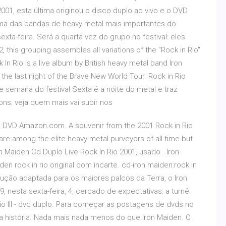
01, esta última originou o disco duplo ao vivo e o DVD
. Uma das bandas de heavy metal mais importantes do
xta-feira. Será a quarta vez do grupo no festival: eles
, this grouping assembles all variations of the "Rock in Rio"
In Rio is a live album by British heavy metal band Iron
 the last night of the Brave New World Tour. Rock in Rio
e semana do festival Sexta é a noite do metal e traz
ns; veja quem mais vai subir nos
ed DVD Amazon.com. A souvenir from the 2001 Rock in Rio
y are among the elite heavy-metal purveyors of all time but
on Maiden Cd Duplo Live Rock In Rio 2001, usado . Iron
den rock in rio original com incarte. cd-iron maiden:rock in
ução adaptada para os maiores palcos da Terra, o Iron
 nesta sexta-feira, 4, cercado de expectativas: a turnê
io III - dvd duplo. Para começar as postagens de dvds no
 história. Nada mais nada menos do que Iron Maiden. O