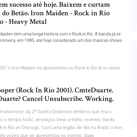
em sucesso até hoje. Baixem e curtam
do Betão. Iron Maiden - Rock in Rio
o - Heavy Metal
Maiden tem uma longa história com o Rock in Rio. A banda já se
a primeira, em 1985, até hoje considerado um dos maiores shows
01 o Iron Maiden se apresentou no Rock in Rio III no show
n
ooper (Rock In Rio 2001). CmteDuarte.
uarte? Cancel Unsubscribe. Working.
 monomotor da 2ª Guerra Dickinson lembrou que era o
do o tempo todo', ameaçou View credits, reviews, tracks
In Rio on Discogs. Com uma legião de fãs no Brasil, o Iron
rês vezes que se apresentou no evento, duas