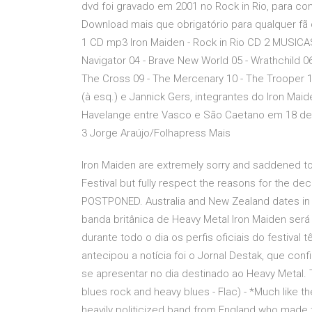
dvd foi gravado em 2001 no Rock in Rio, para co
Download mais que obrigatório para qualquer fã 
1 CD mp3 Iron Maiden - Rock in Rio CD 2 MUSICAS:
Navigator 04 - Brave New World 05 - Wrathchild 06
The Cross 09 - The Mercenary 10 - The Trooper 1
(à esq.) e Jannick Gers, integrantes do Iron Mai
Havelange entre Vasco e São Caetano em 18 de ja
3 Jorge Araújo/Folhapress Mais
Iron Maiden are extremely sorry and saddened to 
Festival but fully respect the reasons for the
POSTPONED. Australia and New Zealand dates in M
banda britânica de Heavy Metal Iron Maiden será
durante todo o dia os perfis oficiais do festiva
antecipou a notícia foi o Jornal Destak, que con
se apresentar no dia destinado ao Heavy Metal. Th
blues rock and heavy blues - Flac) - *Much like 
heavily politicized band from England who made 