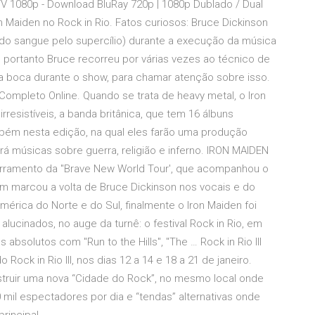
DTV 1080p - Download BluRay 720p | 1080p Dublado / Dual
n Maiden no Rock in Rio. Fatos curiosos: Bruce Dickinson
do sangue pelo supercílio) durante a execução da música
, portanto Bruce recorreu por várias vezes ao técnico de
boca durante o show, para chamar atenção sobre isso.
Completo Online. Quando se trata de heavy metal, o Iron
resistíveis, a banda britânica, que tem 16 álbuns
bém nesta edição, na qual eles farão uma produção
 músicas sobre guerra, religião e inferno. IRON MAIDEN
ramento da "Brave New World Tour', que acompanhou o
 marcou a volta de Bruce Dickinson nos vocais e do
América do Norte e do Sul, finalmente o Iron Maiden foi
 alucinados, no auge da turnê: o festival Rock in Rio, em
 absolutos com "Run to the Hills", "The … Rock in Rio III
 Rock in Rio III, nos dias 12 a 14 e 18 a 21 de janeiro.
struir uma nova “Cidade do Rock”, no mesmo local onde
 mil espectadores por dia e “tendas” alternativas onde