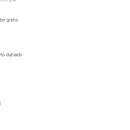
rincipal.
be gratis
eto dublado
1