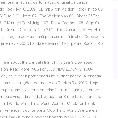
memorar a reunião da formação original da banda.
de Rock 14/10/2009 · CD mp3 Iron Maiden - Rock in Rio CD
 Disc 1 01 - Intro 02 - The Wicker Man 03 - Ghost Of The
 - 2 Minutes To Midnight 07 - Blood Brothers 08 - Sign Of
1 - Dream Of Mirrors Disc 2 01 - The Clansman Steve Harris
den, chegam ao Maracanã para assistir à final da Copa João
neiro de 2001; banda estava no Brasil para o Rock In Rio
hear about the cancellation of this year’s Download
 decision. Read More. AUSTRALIA & NEW ZEALAND TOUR
ay have been postponed until further notice. A lendária
 uma das atrações do line-up do Rock In Rio 2019.. Hoje
l têm publicado teasers em relação a um anúncio, e quem
firmou a vinda da banda liderada por Bruce Dickinson para
ird World War - Third World War II (1971 uk hard rock,
their American counterparts Mc5, Third World War were a
their mark playing heavy rock songs wit 22/12/2009 · CD