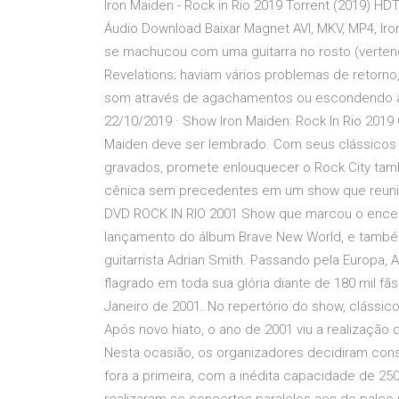
Iron Maiden - Rock in Rio 2019 Torrent (2019) H
Áudio Download Baixar Magnet AVI, MKV, MP4, Iro
se machucou com uma guitarra no rosto (verten
Revelations; haviam vários problemas de retorno
som através de agachamentos ou escondendo a 
22/10/2019 · Show Iron Maiden: Rock In Rio 2019 
Maiden deve ser lembrado. Com seus clássicos ir
gravados, promete enlouquecer o Rock City tam
cênica sem precedentes em um show que reunirá
DVD ROCK IN RIO 2001 Show que marcou o encer
lançamento do álbum Brave New World, e também
guitarrista Adrian Smith. Passando pela Europa, 
flagrado em toda sua glória diante de 180 mil fãs
Janeiro de 2001. No repertório do show, clássicos
Após novo hiato, o ano de 2001 viu a realização do
Nesta ocasião, os organizadores decidiram con
fora a primeira, com a inédita capacidade de 250