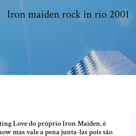
Iron maiden rock in rio 2001
ting Love do próprio Iron Maiden. è
how mas vale a pena junta-las pois são