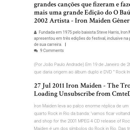
grandes canções que fizeram e faz
mais uma grande Edição do O Baú 
2002 Artista - Iron Maiden Gêner
Fundada em 1975 pelo baixista Steve Harris, Iron 
apresentou em três edições do festival, inclusive n
de sua carreira.
9 Comments
(Por João Paulo Andrade) Em 19 de Janeiro de 20
que daria origem ao álbum duplo e DVD " Rock I
27 Jul 2011 Iron Maiden - The Tr
Loading Unsubscribe from CmteD
Iron Maiden leva ao palco enorme réplica de um
quarto Rock in Rio da banda: 'vamos ficar voltan
and shop for the 2001 MPEG 4 CD release of Rock 
Maiden é um dos símbolos do Rock in Rio. Das t