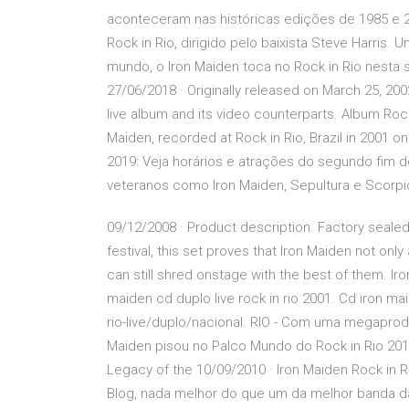
aconteceram nas históricas edições de 1985 e 20
Rock in Rio, dirigido pelo baixista Steve Harris
mundo, o Iron Maiden toca no Rock in Rio nesta se
27/06/2018 · Originally released on March 25, 2002
live album and its video counterparts. Album Rock 
Maiden, recorded at Rock in Rio, Brazil in 2001 on
2019: Veja horários e atrações do segundo fim d
veteranos como Iron Maiden, Sepultura e Scorpio
09/12/2008 · Product description. Factory seal
festival, this set proves that Iron Maiden not onl
can still shred onstage with the best of them. Ir
maiden cd duplo live rock in rio 2001. Cd iron mai
rio-live/duplo/nacional. RIO - Com uma megaprod
Maiden pisou no Palco Mundo do Rock in Rio 2019,
Legacy of the 10/09/2010 · Iron Maiden Rock in R
Blog, nada melhor do que um da melhor banda da