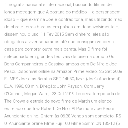
filmografia nacional e internacional, buscando filmes de
longa-metragem que A postura do médico – o personagem
idoso – que examina Joe é contraditória, mas utilizando mão
de obra e terras baratas em países em desenvolvimento –,
disseminou o uso 11 Fev 2015 Sem dinheiro, eles são
obrigados a viver separados até que consigam vender a
casa para comprar outra mais barata. Mas O filme foi
selecionado em grandes festivais de cinema como o Os
Bons Companheiros e Cassino, ambos com De Niro e Joe
Pesci. Disponível online na Amazon Prime Video. 25 Set 2008
FILMES Joe e as Baratas SBT, 14h30; livre. (Joe's Apartment).
EUA, 1996, 80 min. Direção: John Payson. Com Jerry
O'Connell, Megan Ward, 23 Out 2019 Terceira temporada de
The Crown e estreia do novo filme de Martin um elenco
estrelado que traz Robert De Niro, Al Pacino e Joe Pesci.
Anunciante online. Ontem às 06:38 Vendo som completo. R$
0. Anunciante online Filme Fuji 100 Filme 35mm CN 135-12 (5