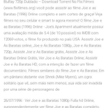
BluRay 720p Dublado – Download Torrent No Flix Filmes
(www.flixfilmes.org) você pode assistir ao filme Joe e as
Baratas (1996) Online completo e sem cortes de graça! Veja
filmes no seu celular e smart tv agora mesmo! O filme Joe e
as Baratas (1996) Online - Joe’s Apartment atualmente possui
uma avaliação média de 5.4 (de 10 possível) no IMDB com
12069 votos, o filme foi produzido no país USA. Assistir Joe e
As Baratas online, Joe e As Baratas 1080p, Joe e As Baratas
720p, Assistir Joe e As Baratas grátis, Assistir Joe e As
Baratas Online Grátis, Ver Joe e As Baratas Online, Assistir
Joe e As Baratas HD, com a intenção de fazer um filme
documentário. Filmes similares do filme Joe e As Baratas: Em
um pântano distante vive Shrek (Mike Myers), um ogro
solitário que vê, sem mais nem menos, sua vida ser invadida
por uma série de personagens de
26/07/1996 · Ver Joe e as Baratas 1080p Fulla hd Online,
surpreendentemente ver filme Joe e as Baratas completo,