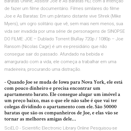
Baratas Online, Assistir Joe e As Baratas HD, com a intenção
de fazer um filme documentário. Filmes similares do filme
Joe e As Baratas: Em um pântano distante vive Shrek (Mike
Myers), um ogro solitário que vê, sem mais nem menos, sua
vida ser invadida por uma série de personagens de SINOPSE
DO FILME: JOE – Dublado Torrent BluRay 720p / 1080p – Joe
Ransom (Nicolas Cage) é um ex-presidiário que não
consegue sair do passado. Afundado na bebida e
amargurado com a vida, ele começa a trabalhar em uma
madeireira, procurando uma distração.
- Quando Joe se muda de Iowa para Nova York, ele está
com pouco dinheiro e precisa encontrar um
apartamento barato. Ele consegue alugar um imóvel a
um preço baixo, mas o que ele não sabe é que vai ter
colegas dividindo o apartamento com ele. São 50000
baratas que são os companheiros de Joe, e elas vão se
tornar as melhores amigas dele…
SciELO - Scientific Electronic Library Online Pesquisou-se