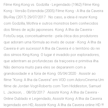
Filme King Kong vs. Godzilla - Legendado (1962) Filme King
Kong - Versão Estendida (2005) Filme Kong - A Ilha da Caveira
Blu-Ray (2017) 29/07/2017 · No caso, a ideia é reunir Kong
com Godzilla, Mothra e outros monstros bem conhecidos
dos filmes de ação japoneses. Kong: A Ilha da Caveira -
FotoOu seja, conceitualmente - pela ótica dos produtores
que adoram uma fórmula ao invés de ousar - Kong: A Ilha da
Caveira é um sucesso! A Ilha da Caveira é o território do rei
dos símios King Kong. O lugar é invadido por exploradores,
que adentram as profundezas da traiçoeira e primitiva ilha.
Não demora muito para eles se depararem com a
grandiosidade e a fúria de Kong. 05/04/2020 · Assistir ao
filme "Kong: A Ilha da Caveira" em VOD com AdoroCinema Um
filme de Jordan Vogt-Roberts com Tom Hiddleston, Samuel
L. Jackson, … 08/03/2017 · Assistir Kong: A Ilha da Caveira -
Online Dublado e Legendado, Assistir Kong: A Ilha da Caveira
legendado em HD, Assistir Kong: A Ilha da Caveira online HD !!!