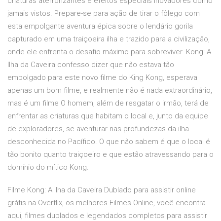
criaturas aterrorizantes e efeitos especiais inovadores como
jamais vistos. Prepare-se para ação de tirar o fôlego com
esta empolgante aventura épica sobre o lendário gorila
capturado em uma traiçoeira ilha e trazido para a civilização,
onde ele enfrenta o desafio máximo para sobreviver. Kong: A
Ilha da Caveira confesso dizer que não estava tão
empolgado para este novo filme do King Kong, esperava
apenas um bom filme, e realmente não é nada extraordinário,
mas é um filme O homem, além de resgatar o irmão, terá de
enfrentar as criaturas que habitam o local e, junto da equipe
de exploradores, se aventurar nas profundezas da ilha
desconhecida no Pacífico. O que não sabem é que o local é
tão bonito quanto traiçoeiro e que estão atravessando para o
domínio do mítico Kong.
Filme Kong: A Ilha da Caveira Dublado para assistir online
grátis na Overflix, os melhores Filmes Online, você encontra
aqui, filmes dublados e legendados completos para assistir