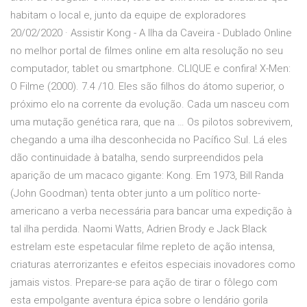
habitam o local e, junto da equipe de exploradores
20/02/2020 · Assistir Kong - A Ilha da Caveira - Dublado Online
no melhor portal de filmes online em alta resolução no seu
computador, tablet ou smartphone. CLIQUE e confira! X-Men:
O Filme (2000). 7.4 /10. Eles são filhos do átomo superior, o
próximo elo na corrente da evolução. Cada um nasceu com
uma mutação genética rara, que na … Os pilotos sobrevivem,
chegando a uma ilha desconhecida no Pacífico Sul. Lá eles
dão continuidade à batalha, sendo surpreendidos pela
aparição de um macaco gigante: Kong. Em 1973, Bill Randa
(John Goodman) tenta obter junto a um político norte-
americano a verba necessária para bancar uma expedição à
tal ilha perdida. Naomi Watts, Adrien Brody e Jack Black
estrelam este espetacular filme repleto de ação intensa,
criaturas aterrorizantes e efeitos especiais inovadores como
jamais vistos. Prepare-se para ação de tirar o fôlego com
esta empolgante aventura épica sobre o lendário gorila