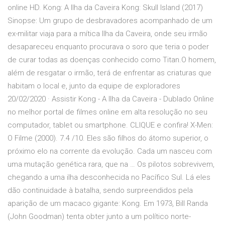
online HD. Kong: A Ilha da Caveira Kong: Skull Island (2017)
Sinopse: Um grupo de desbravadores acompanhado de um
ex-militar viaja para a mítica Ilha da Caveira, onde seu irmão
desapareceu enquanto procurava o soro que teria o poder
de curar todas as doenças conhecido como Titan.O homem,
além de resgatar o irmão, terá de enfrentar as criaturas que
habitam o local e, junto da equipe de exploradores
20/02/2020 · Assistir Kong - A Ilha da Caveira - Dublado Online
no melhor portal de filmes online em alta resolução no seu
computador, tablet ou smartphone. CLIQUE e confira! X-Men:
O Filme (2000). 7.4 /10. Eles são filhos do átomo superior, o
próximo elo na corrente da evolução. Cada um nasceu com
uma mutação genética rara, que na … Os pilotos sobrevivem,
chegando a uma ilha desconhecida no Pacífico Sul. Lá eles
dão continuidade à batalha, sendo surpreendidos pela
aparição de um macaco gigante: Kong. Em 1973, Bill Randa
(John Goodman) tenta obter junto a um político norte-