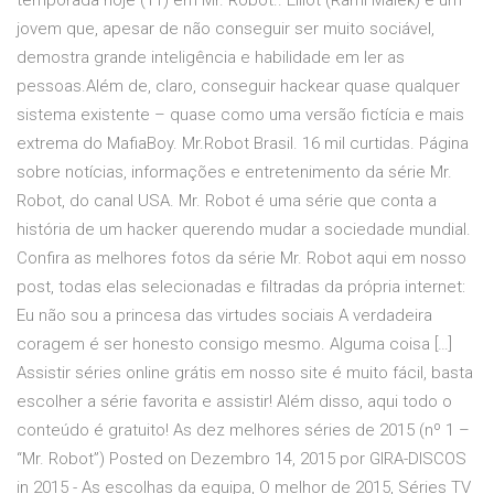
temporada hoje (11) em Mr. Robot.. Elliot (Rami Malek) é um
jovem que, apesar de não conseguir ser muito sociável,
demostra grande inteligência e habilidade em ler as
pessoas.Além de, claro, conseguir hackear quase qualquer
sistema existente – quase como uma versão fictícia e mais
extrema do MafiaBoy. Mr.Robot Brasil. 16 mil curtidas. Página
sobre notícias, informações e entretenimento da série Mr.
Robot, do canal USA. Mr. Robot é uma série que conta a
história de um hacker querendo mudar a sociedade mundial.
Confira as melhores fotos da série Mr. Robot aqui em nosso
post, todas elas selecionadas e filtradas da própria internet:
Eu não sou a princesa das virtudes sociais A verdadeira
coragem é ser honesto consigo mesmo. Alguma coisa […]
Assistir séries online grátis em nosso site é muito fácil, basta
escolher a série favorita e assistir! Além disso, aqui todo o
conteúdo é gratuito! As dez melhores séries de 2015 (nº 1 –
“Mr. Robot”) Posted on Dezembro 14, 2015 por GIRA-DISCOS
in 2015 - As escolhas da equipa, O melhor de 2015, Séries TV