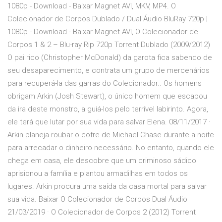
1080p - Download - Baixar Magnet AVI, MKV, MP4. O
Colecionador de Corpos Dublado / Dual Áudio BluRay 720p |
1080p - Download - Baixar Magnet AVI, O Colecionador de
Corpos 1 & 2 – Blu-ray Rip 720p Torrent Dublado (2009/2012)
O pai rico (Christopher McDonald) da garota fica sabendo de
seu desaparecimento, e contrata um grupo de mercenários
para recuperá-la das garras do Colecionador.. Os homens
obrigam Arkin (Josh Stewart), o único homem que escapou
da ira deste monstro, a guiá-los pelo terrível labirinto. Agora,
ele terá que lutar por sua vida para salvar Elena. 08/11/2017 ·
Arkin planeja roubar o cofre de Michael Chase durante a noite
para arrecadar o dinheiro necessário. No entanto, quando ele
chega em casa, ele descobre que um criminoso sádico
aprisionou a família e plantou armadilhas em todos os
lugares. Arkin procura uma saída da casa mortal para salvar
sua vida. Baixar O Colecionador de Corpos Dual Áudio
21/03/2019 · O Colecionador de Corpos 2 (2012) Torrent