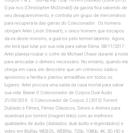
Corpos 1 & 2 – Blu-ray Rip 720p Torrent Dublado (2009/2012)
O pai rico (Christopher McDonald) da garota fica sabendo de
seu desaparecimento, e contrata um grupo de mercenários
para recuperá-la das garras do Colecionador.. Os homens
obrigam Arkin (Josh Stewart), o único homem que escapou
da ira deste monstro, a guiá-los pelo terrível labirinto. Agora,
ele terá que lutar por sua vida para salvar Elena. 08/11/2017 ·
Arkin planeja roubar o cofre de Michael Chase durante a noite
para arrecadar o dinheiro necessário. No entanto, quando ele
chega em casa, ele descobre que um criminoso sádico
aprisionou a família e plantou armadilhas em todos os
lugares. Arkin procura uma saída da casa mortal para salvar
sua vida. Baixar O Colecionador de Corpos Dual Áudio
21/03/2019 · O Colecionador de Corpos 2 (2012) Torrent
Dublado e Filmes, Filmes Clássicos, Séries e Animes para
download por torrent (magnet links) com as melhores
qualidades de áudio (dublados, dual áudio e legendados) e
vídeo em BluRay, WEB-DL, WEBRip, 720p, 1080p, 4K, 3D, HD e