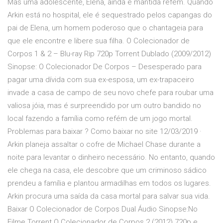
Mas uma adolescente, Elena, ainda é mantida refém. Quando
Arkin está no hospital, ele é sequestrado pelos capangas do
pai de Elena, um homem poderoso que o chantageia para
que ele encontre e libere sua filha. O Colecionador de
Corpos 1 & 2 – Blu-ray Rip 720p Torrent Dublado (2009/2012)
Sinopse: O Colecionador De Corpos – Desesperado para
pagar uma dívida com sua ex-esposa, um ex-trapaceiro
invade a casa de campo de seu novo chefe para roubar uma
valiosa jóia, mas é surpreendido por um outro bandido no
local fazendo a família como refém de um jogo mortal.
Problemas para baixar ? Como baixar no site 12/03/2019 ·
Arkin planeja assaltar o cofre de Michael Chase durante a
noite para levantar o dinheiro necessário. No entanto, quando
ele chega na casa, ele descobre que um criminoso sádico
prendeu a família e plantou armadilhas em todos os lugares.
Arkin procura uma saída da casa mortal para salvar sua vida.
Baixar O Colecionador de Corpos Dual Áudio Sinopse:No
Filme Torrent O Colecionador de Corpos 2 (2012) 720p e