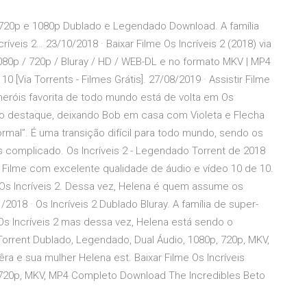
 - 720p e 1080p Dublado e Legendado Download. A família
íveis 2… 23/10/2018 · Baixar Filme Os Incríveis 2 (2018) via
080p / 720p / Bluray / HD / WEB-DL e no formato MKV | MP4
 [Via Torrents - Filmes Grátis]. 27/08/2019 · Assistir Filme
r-heróis favorita de todo mundo está de volta em Os
 o destaque, deixando Bob em casa com Violeta e Flecha
ormal”. É uma transição difícil para todo mundo, sendo os
complicado. Os Incríveis 2 - Legendado Torrent de 2018
 Filme com excelente qualidade de áudio e vídeo 10 de 10.
m Os Incríveis 2. Dessa vez, Helena é quem assume os
18 · Os Incríveis 2 Dublado Bluray. A família de super-
Os Incríveis 2 mas dessa vez, Helena está sendo o
 Torrent Dublado, Legendado, Dual Áudio, 1080p, 720p, MKV,
 e sua mulher Helena est. Baixar Filme Os Incríveis
 720p, MKV, MP4 Completo Download The Incredibles Beto