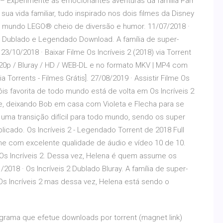
8 – Experimente as emocionantes aventuras da família Parr
ua vida familiar, tudo inspirado nos dois filmes da Disney
 um mundo LEGO® cheio de diversão e humor. 11/07/2018 ·
0p Dublado e Legendado Download. A família de super-
23/10/2018 · Baixar Filme Os Incríveis 2 (2018) via Torrent
20p / Bluray / HD / WEB-DL e no formato MKV | MP4 com
 Torrents - Filmes Grátis]. 27/08/2019 · Assistir Filme Os
róis favorita de todo mundo está de volta em Os Incríveis 2
, deixando Bob em casa com Violeta e Flecha para se
 É uma transição difícil para todo mundo, sendo os super
cado. Os Incríveis 2 - Legendado Torrent de 2018 Full
me com excelente qualidade de áudio e vídeo 10 de 10.
m Os Incríveis 2. Dessa vez, Helena é quem assume os
18 · Os Incríveis 2 Dublado Bluray. A família de super-
Os Incríveis 2 mas dessa vez, Helena está sendo o
rograma que efetue downloads por torrent (magnet link)