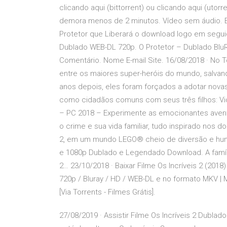
clicando aqui (bittorrent) ou clicando aqui (utor
demora menos de 2 minutos. Vídeo sem áudio. 
Protetor que Liberará o download logo em segu
Dublado WEB-DL 720p. O Protetor – Dublado Blu
Comentário. Nome E-mail Site. 16/08/2018 · No T
entre os maiores super-heróis do mundo, salva
anos depois, eles foram forçados a adotar nova
como cidadãos comuns com seus três filhos: Viol
– PC 2018 – Experimente as emocionantes aventu
o crime e sua vida familiar, tudo inspirado nos do
2, em um mundo LEGO® cheio de diversão e humor
e 1080p Dublado e Legendado Download. A família
2… 23/10/2018 · Baixar Filme Os Incríveis 2 (201
720p / Bluray / HD / WEB-DL e no formato MKV |
[Via Torrents - Filmes Grátis].
27/08/2019 · Assistir Filme Os Incríveis 2 Dublad