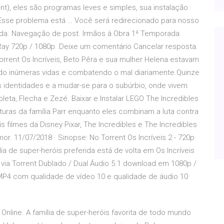
rent), eles são programas leves e simples, sua instalação
Esse problema está … Você será redirecionado para nosso
ida. Navegação de post. Irmãos à Obra 1ª Temporada
Ray 720p / 1080p. Deixe um comentário Cancelar resposta.
orrent Os Incríveis, Beto Pêra e sua mulher Helena estavam
ndo inúmeras vidas e combatendo o mal diariamente.Quinze
s identidades e a mudar-se para o subúrbio, onde vivem
eta, Flecha e Zezé. Baixar e Instalar LEGO The Incredibles
ras da família Parr enquanto eles combinam a luta contra
is filmes da Disney Pixar, The Incredibles e The Incredibles
. 11/07/2018 · Sinopse: No Torrent Os Incríveis 2 - 720p
 de super-heróis preferida está de volta em Os Incríveis
8) via Torrent Dublado / Dual Áudio 5.1 download em 1080p /
 MP4 com qualidade de vídeo 10 e qualidade de áudio 10
o Online. A família de super-heróis favorita de todo mundo