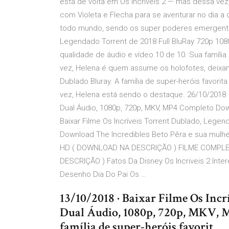
está de volta em Os Incríveis 2 — mas dessa ve
com Violeta e Flecha para se aventurar no dia a d
todo mundo, sendo os super poderes emergentes 
Legendado Torrent de 2018 Full BluRay 720p 10
qualidade de áudio e vídeo 10 de 10. Sua família 
vez, Helena é quem assume os holofotes, deixan
Dublado Bluray. A família de super-heróis favori
vez, Helena está sendo o destaque. 26/10/2018 ·
Dual Áudio, 1080p, 720p, MKV, MP4 Completo Dow
Baixar Filme Os Incríveis Torrent Dublado, Lege
Download The Incredibles Beto Pêra e sua mulh
HD ( DOWNLOAD NA DESCRIÇÃO ) FILME COMPLET
DESCRIÇÃO ) Fatos Da Disney Os Incriveis 2 Inte
Desenho Dia Do Pai Os …
13/10/2018 · Baixar Filme Os Incr
Dual Áudio, 1080p, 720p, MKV, 
família de super-heróis favorit