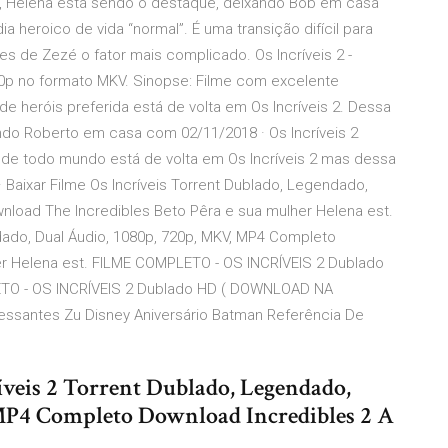
z, Helena está sendo o destaque, deixando Bob em casa
ia heroico de vida “normal”. É uma transição difícil para
de Zezé o fator mais complicado. Os Incríveis 2 -
80p no formato MKV. Sinopse: Filme com excelente
de heróis preferida está de volta em Os Incríveis 2. Dessa
do Roberto em casa com 02/11/2018 · Os Incríveis 2
ta de todo mundo está de volta em Os Incríveis 2 mas dessa
 Baixar Filme Os Incríveis Torrent Dublado, Legendado,
nload The Incredibles Beto Pêra e sua mulher Helena est.
ndado, Dual Áudio, 1080p, 720p, MKV, MP4 Completo
er Helena est. FILME COMPLETO - OS INCRÍVEIS 2 Dublado
O - OS INCRÍVEIS 2 Dublado HD ( DOWNLOAD NA
ressantes Zu Disney Aniversário Batman Referência De
íveis 2 Torrent Dublado, Legendado,
MP4 Completo Download Incredibles 2 A