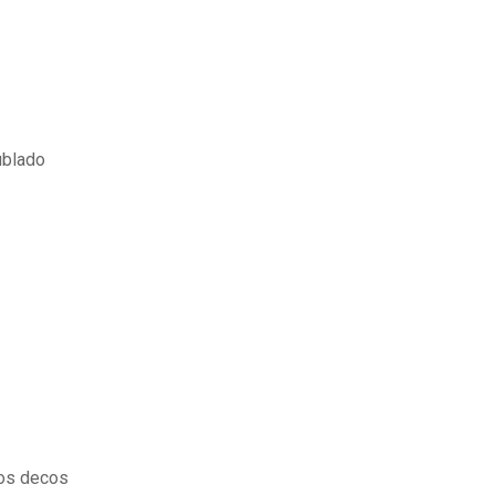
ublado
dos decos