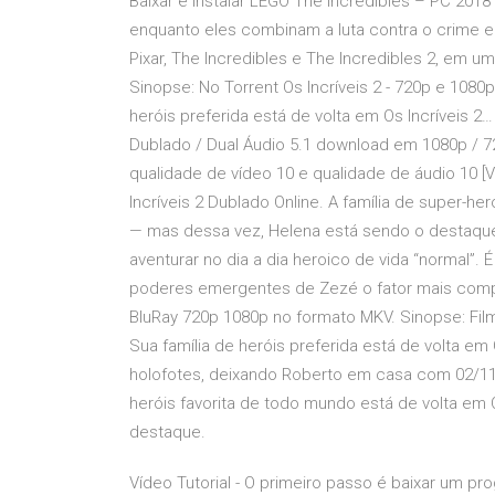
Baixar e Instalar LEGO The Incredibles – PC 201
enquanto eles combinam a luta contra o crime e s
Pixar, The Incredibles e The Incredibles 2, em
Sinopse: No Torrent Os Incríveis 2 - 720p e 108
heróis preferida está de volta em Os Incríveis 2… 
Dublado / Dual Áudio 5.1 download em 1080p / 7
qualidade de vídeo 10 e qualidade de áudio 10 [Via
Incríveis 2 Dublado Online. A família de super-he
— mas dessa vez, Helena está sendo o destaque
aventurar no dia a dia heroico de vida “normal”.
poderes emergentes de Zezé o fator mais compli
BluRay 720p 1080p no formato MKV. Sinopse: Fil
Sua família de heróis preferida está de volta e
holofotes, deixando Roberto em casa com 02/11/20
heróis favorita de todo mundo está de volta em 
destaque.
Vídeo Tutorial - O primeiro passo é baixar um p