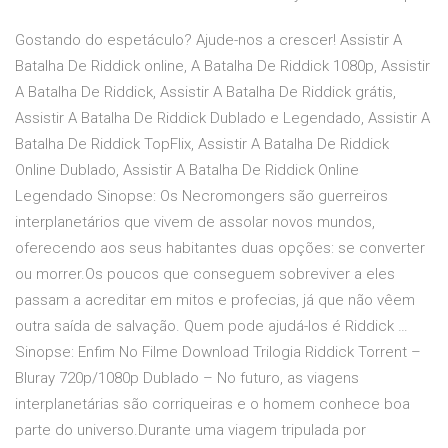
Gostando do espetáculo? Ajude-nos a crescer! Assistir A
Batalha De Riddick online, A Batalha De Riddick 1080p, Assistir
A Batalha De Riddick, Assistir A Batalha De Riddick grátis,
Assistir A Batalha De Riddick Dublado e Legendado, Assistir A
Batalha De Riddick TopFlix, Assistir A Batalha De Riddick
Online Dublado, Assistir A Batalha De Riddick Online
Legendado Sinopse: Os Necromongers são guerreiros
interplanetários que vivem de assolar novos mundos,
oferecendo aos seus habitantes duas opções: se converter
ou morrer.Os poucos que conseguem sobreviver a eles
passam a acreditar em mitos e profecias, já que não vêem
outra saída de salvação. Quem pode ajudá-los é Riddick …
Sinopse: Enfim No Filme Download Trilogia Riddick Torrent –
Bluray 720p/1080p Dublado – No futuro, as viagens
interplanetárias são corriqueiras e o homem conhece boa
parte do universo.Durante uma viagem tripulada por