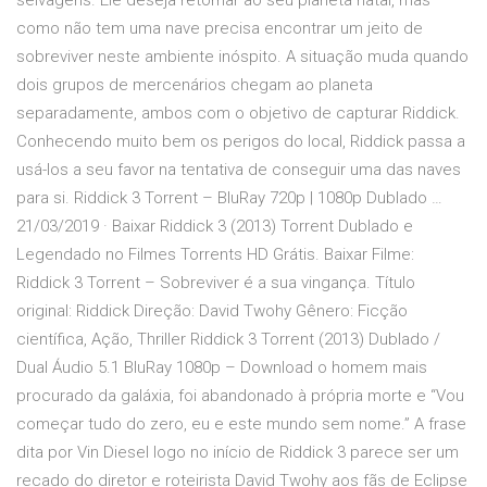
selvagens. Ele deseja retornar ao seu planeta natal, mas
como não tem uma nave precisa encontrar um jeito de
sobreviver neste ambiente inóspito. A situação muda quando
dois grupos de mercenários chegam ao planeta
separadamente, ambos com o objetivo de capturar Riddick.
Conhecendo muito bem os perigos do local, Riddick passa a
usá-los a seu favor na tentativa de conseguir uma das naves
para si. Riddick 3 Torrent – BluRay 720p | 1080p Dublado …
21/03/2019 · Baixar Riddick 3 (2013) Torrent Dublado e
Legendado no Filmes Torrents HD Grátis. Baixar Filme:
Riddick 3 Torrent – Sobreviver é a sua vingança. Título
original: Riddick Direção: David Twohy Gênero: Ficção
científica, Ação, Thriller Riddick 3 Torrent (2013) Dublado /
Dual Áudio 5.1 BluRay 1080p – Download o homem mais
procurado da galáxia, foi abandonado à própria morte e “Vou
começar tudo do zero, eu e este mundo sem nome.” A frase
dita por Vin Diesel logo no início de Riddick 3 parece ser um
recado do diretor e roteirista David Twohy aos fãs de Eclipse