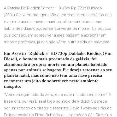
A Batalha De Riddick Torrent – BluRay Rip 720p Dublado
(2004) Os Necromongers são guerreiros interplanetários que
vivem de assolar novos mundos, oferecendo aos seus
habitantes duas opções: se converter ou morrer. Os poucos
que conseguem sobreviver a eles passam a acreditar em
mitos e profecias, já que não vêem outra saída de salvação.
Em Assistir "Riddick 3" HD 720p Dublado, Riddick (Vin
Diesel), o homem mais procurado da galáxia, foi
abandonado à própria morte em um planeta habitado
apenas por animais selvagens. Ele deseja retornar ao seu
planeta natal, mas como não tem uma nave precisa
encontrar um jeito de sobreviver neste ambiente
inóspito.
“Vou começar tudo do zero, eu e este mundo sem nome.” A
frase dita por Vin Diesel logo no início de Riddick 3 parece
ser um recado do diretor e roteirista David Twohy aos fãs de
Eclipse Assistir o Filme Dublado ou Legendado (Vin Diesel), o