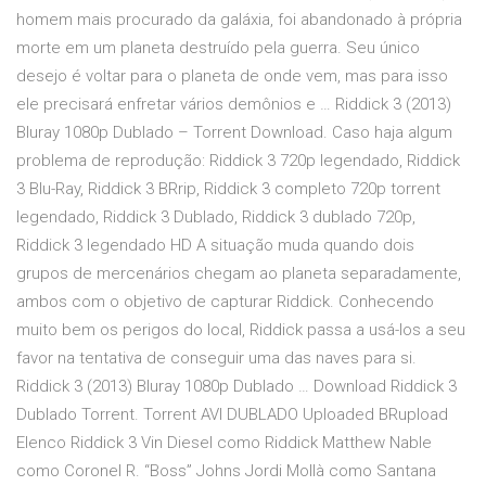
homem mais procurado da galáxia, foi abandonado à própria
morte em um planeta destruído pela guerra. Seu único
desejo é voltar para o planeta de onde vem, mas para isso
ele precisará enfretar vários demônios e … Riddick 3 (2013)
Bluray 1080p Dublado – Torrent Download. Caso haja algum
problema de reprodução: Riddick 3 720p legendado, Riddick
3 Blu-Ray, Riddick 3 BRrip, Riddick 3 completo 720p torrent
legendado, Riddick 3 Dublado, Riddick 3 dublado 720p,
Riddick 3 legendado HD A situação muda quando dois
grupos de mercenários chegam ao planeta separadamente,
ambos com o objetivo de capturar Riddick. Conhecendo
muito bem os perigos do local, Riddick passa a usá-los a seu
favor na tentativa de conseguir uma das naves para si.
Riddick 3 (2013) Bluray 1080p Dublado … Download Riddick 3
Dublado Torrent. Torrent AVI DUBLADO Uploaded BRupload
Elenco Riddick 3 Vin Diesel como Riddick Matthew Nable
como Coronel R. “Boss” Johns Jordi Mollà como Santana