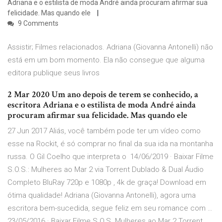
Adriana e o estilista de moda André ainda procuram afirmar sua
felicidade. Mas quando ele
9 Comments
Assistir; Filmes relacionados. Adriana (Giovanna Antonelli) não
está em um bom momento. Ela não consegue que alguma
editora publique seus livros
2 Mar 2020 Um ano depois de terem se conhecido, a
escritora Adriana e o estilista de moda André ainda
procuram afirmar sua felicidade. Mas quando ele
27 Jun 2017 Aliás, você também pode ter um vídeo como
esse na Rockit, é só comprar no final da sua ida na montanha
russa. O Gil Coelho que interpreta o 14/06/2019 · Baixar Filme
S.O.S.: Mulheres ao Mar 2 via Torrent Dublado & Dual Áudio
Completo BluRay 720p e 1080p , 4k de graça! Download em
ótima qualidade! Adriana (Giovanna Antonelli), agora uma
escritora bem-sucedida, segue feliz em seu romance com …
23/05/2016 · Baixar Filme S.O.S. Mulheres ao Mar 2 Torrent