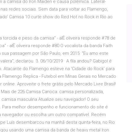
m a camisa do Iron Maiden e causa polêmica. Lateral-
 nas redes sociais. Sem data para voltar ao Flamengo,
rado' Camisa 10 curte show do Red Hot no Rock in Rio ao
la torcida e peso da camisa" - alÊ oliveira responde #78 de
a" - alÊ oliveira responde #80 O vocalista da banda Faith
 sua passagem por São Paulo, em 2015. "Eu amo este
alera", declarou. 3. 06/10/2019 · A fila andou? Gabigol é
io. Atacante do Flamengo esteve na 'Cidade do Rock' para
 Flamengo Replica - Futebol em Minas Gerais no Mercado
online. Aproveite o frete grátis pelo Mercado Livre Brasil!
 Mais de 226 Camisa Carioca: camisa personalizada,
 camisa masculina Atualize seu navegador! O seu
do. Para melhor desempenho e funcionamento do site é
u navegador ou escolha um outro compatível. Recém
lipe Luís desembarcou na manhã desta quinta-feira, no Rio
hegou usando uma camisa da banda de heavy metal Iron