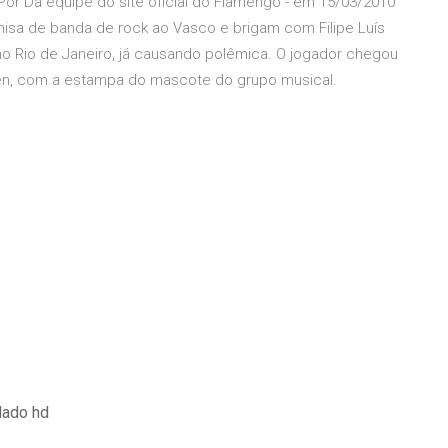
Por Da equipe do site oficial do Flamengo - em 15/03/2010
sa de banda de rock ao Vasco e brigam com Filipe Luís
no Rio de Janeiro, já causando polêmica. O jogador chegou
en, com a estampa do mascote do grupo musical.
lado hd