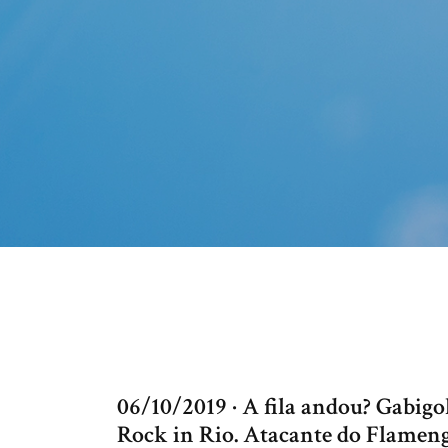
06/10/2019 · A fila andou? Gabigol
Rock in Rio. Atacante do Flameng