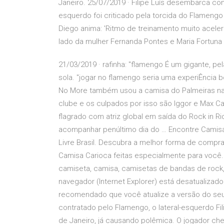
Janeiro. 25/07/2019 · Filipe Luís desembarca co
esquerdo foi criticado pela torcida do Flamengo
Diego anima: 'Ritmo de treinamento muito acele
lado da mulher Fernanda Pontes e Maria Fortuna
21/03/2019 · rafinha: "flamengo É um gigante, pe
sola. "jogar no flamengo seria uma experiÊncia bo
No More também usou a camisa do Palmeiras na
clube e os culpados por isso são Iggor e Max Cav
flagrado com atriz global em saída do Rock in R
acompanhar penúltimo dia do … Encontre Camisa
Livre Brasil. Descubra a melhor forma de comprar 
Camisa Carioca feitas especialmente para você.
camiseta, camisa, camisetas de bandas de rock,
navegador (Internet Explorer) está desatualiza
recomendado que você atualize a versão do se
contratado pelo Flamengo, o lateral-esquerdo Fi
de Janeiro, já causando polêmica. O jogador c