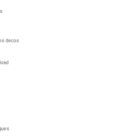
is
dos decos
load
gues