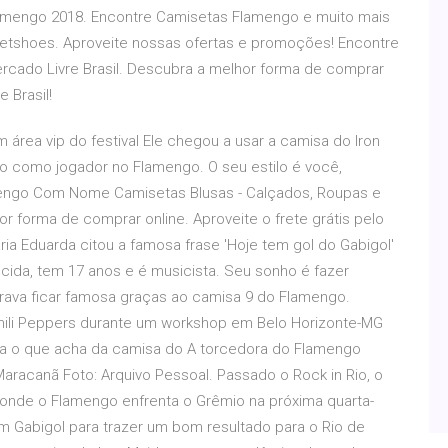
amengo 2018. Encontre Camisetas Flamengo e muito mais
Netshoes. Aproveite nossas ofertas e promoções! Encontre
rcado Livre Brasil. Descubra a melhor forma de comprar
e Brasil!
 área vip do festival Ele chegou a usar a camisa do Iron
o como jogador no Flamengo. O seu estilo é você,
mengo Com Nome Camisetas Blusas - Calçados, Roupas e
r forma de comprar online. Aproveite o frete grátis pelo
ia Eduarda citou a famosa frase 'Hoje tem gol do Gabigol'
cida, tem 17 anos e é musicista. Seu sonho é fazer
ava ficar famosa graças ao camisa 9 do Flamengo.
Chili Peppers durante um workshop em Belo Horizonte-MG
a o que acha da camisa do A torcedora do Flamengo
racanã Foto: Arquivo Pessoal. Passado o Rock in Rio, o
, onde o Flamengo enfrenta o Grêmio na próxima quarta-
em Gabigol para trazer um bom resultado para o Rio de