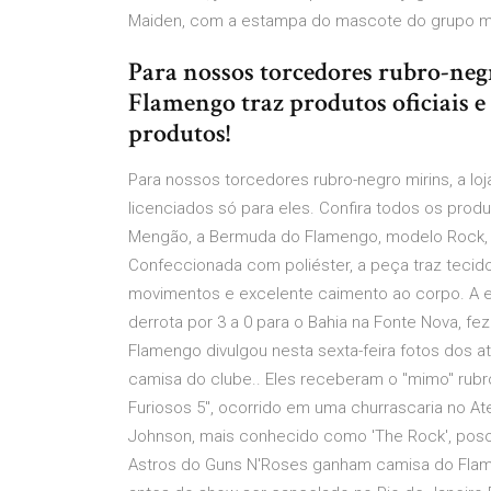
Maiden, com a estampa do mascote do grupo mu
Para nossos torcedores rubro-negro
Flamengo traz produtos oficiais e 
produtos!
Para nossos torcedores rubro-negro mirins, a loja
licenciados só para eles. Confira todos os pro
Mengão, a Bermuda do Flamengo, modelo Rock, é a
Confeccionada com poliéster, a peça traz tecido
movimentos e excelente caimento ao corpo. A 
derrota por 3 a 0 para o Bahia na Fonte Nova, fez
Flamengo divulgou nesta sexta-feira fotos dos 
camisa do clube.. Eles receberam o "mimo" rubr
Furiosos 5", ocorrido em uma churrascaria no At
Johnson, mais conhecido como 'The Rock', poso
Astros do Guns N'Roses ganham camisa do Flame