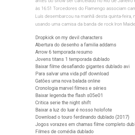
antes do show ser cancelado no Rio de Janeiro 
às 16:51 Torcedores do Flamengo associam cami
Luís desembarcou na manhã desta quinta-feira, 
usando uma camisa da banda de rock Iron Maid
Dropkick on my devil characters
Abertura do desenho a familia addams
Arrow 6 temporada resumo
Jovens titans 1 temporada dublado
Baixar filme desafiando gigantes dublado avi
Para salvar uma vida pdf download
Gatões uma nova balada online
Cronologia marvel filmes e séries
Baixar legenda the flash s05e01
Critica serie the night shift
Baixar a luz do luar é nosso holofote
Download o touro ferdinando dublado (2017)
Jogos vorazes em chamas filme completo dub
Filmes de comédia dublado