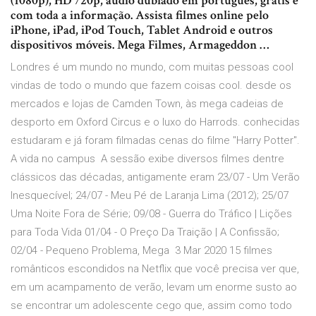
(1080p), HD 720p, audio dublado em português, grátis e
com toda a informação. Assista filmes online pelo
iPhone, iPad, iPod Touch, Tablet Android e outros
dispositivos móveis. Mega Filmes, Armageddon …
Londres é um mundo no mundo, com muitas pessoas cool
vindas de todo o mundo que fazem coisas cool. desde os
mercados e lojas de Camden Town, às mega cadeias de
desporto em Oxford Circus e o luxo do Harrods. conhecidas
estudaram e já foram filmadas cenas do filme "Harry Potter".
A vida no campus A sessão exibe diversos filmes dentre
clássicos das décadas, antigamente eram 23/07 - Um Verão
Inesquecível; 24/07 - Meu Pé de Laranja Lima (2012); 25/07
Uma Noite Fora de Série; 09/08 - Guerra do Tráfico | Lições
para Toda Vida 01/04 - O Preço Da Traição | A Confissão;
02/04 - Pequeno Problema, Mega 3 Mar 2020 15 filmes
românticos escondidos na Netflix que você precisa ver que,
em um acampamento de verão, levam um enorme susto ao
se encontrar um adolescente cego que, assim como todo