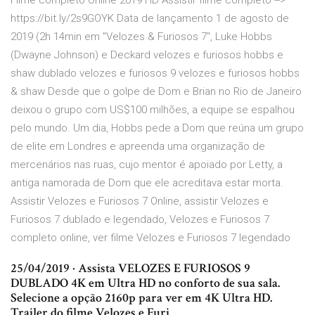
Filme completo Online 2019 HD Assistir filme completo -->
https://bit.ly/2s9GOYK Data de lançamento 1 de agosto de
2019 (2h 14min em "Velozes & Furiosos 7", Luke Hobbs
(Dwayne Johnson) e Deckard velozes e furiosos hobbs e
shaw dublado velozes e furiosos 9 velozes e furiosos hobbs
& shaw Desde que o golpe de Dom e Brian no Rio de Janeiro
deixou o grupo com US$100 milhões, a equipe se espalhou
pelo mundo. Um dia, Hobbs pede a Dom que reúna um grupo
de elite em Londres e apreenda uma organização de
mercenários nas ruas, cujo mentor é apoiado por Letty, a
antiga namorada de Dom que ele acreditava estar morta.
Assistir Velozes e Furiosos 7 Online, assistir Velozes e
Furiosos 7 dublado e legendado, Velozes e Furiosos 7
completo online, ver filme Velozes e Furiosos 7 legendado
25/04/2019 · Assista VELOZES E FURIOSOS 9
DUBLADO 4K em Ultra HD no conforto de sua sala.
Selecione a opção 2160p para ver em 4K Ultra HD.
Trailer do filme Velozes e Furi