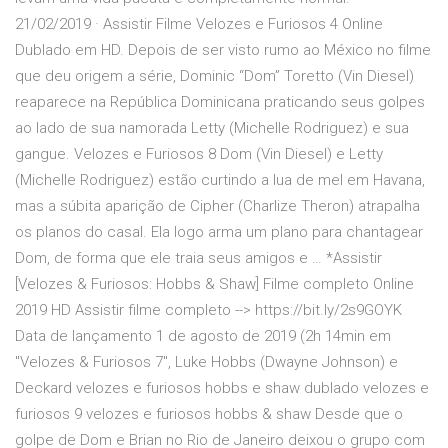
21/02/2019 · Assistir Filme Velozes e Furiosos 4 Online
Dublado em HD. Depois de ser visto rumo ao México no filme
que deu origem a série, Dominic “Dom” Toretto (Vin Diesel)
reaparece na República Dominicana praticando seus golpes
ao lado de sua namorada Letty (Michelle Rodriguez) e sua
gangue. Velozes e Furiosos 8 Dom (Vin Diesel) e Letty
(Michelle Rodriguez) estão curtindo a lua de mel em Havana,
mas a súbita aparição de Cipher (Charlize Theron) atrapalha
os planos do casal. Ela logo arma um plano para chantagear
Dom, de forma que ele traia seus amigos e … *Assistir
[Velozes & Furiosos: Hobbs & Shaw] Filme completo Online
2019 HD Assistir filme completo --> https://bit.ly/2s9GOYK
Data de lançamento 1 de agosto de 2019 (2h 14min em
"Velozes & Furiosos 7", Luke Hobbs (Dwayne Johnson) e
Deckard velozes e furiosos hobbs e shaw dublado velozes e
furiosos 9 velozes e furiosos hobbs & shaw Desde que o
golpe de Dom e Brian no Rio de Janeiro deixou o grupo com