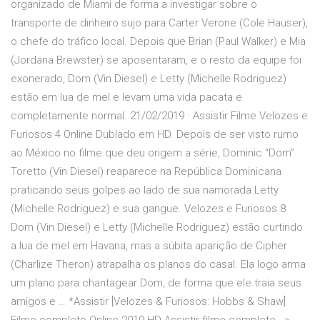
organizado de Miami de forma a investigar sobre o
transporte de dinheiro sujo para Carter Verone (Cole Hauser),
o chefe do tráfico local. Depois que Brian (Paul Walker) e Mia
(Jordana Brewster) se aposentaram, e o resto da equipe foi
exonerado, Dom (Vin Diesel) e Letty (Michelle Rodriguez)
estão em lua de mel e levam uma vida pacata e
completamente normal. 21/02/2019 · Assistir Filme Velozes e
Furiosos 4 Online Dublado em HD. Depois de ser visto rumo
ao México no filme que deu origem a série, Dominic “Dom”
Toretto (Vin Diesel) reaparece na República Dominicana
praticando seus golpes ao lado de sua namorada Letty
(Michelle Rodriguez) e sua gangue. Velozes e Furiosos 8
Dom (Vin Diesel) e Letty (Michelle Rodriguez) estão curtindo
a lua de mel em Havana, mas a súbita aparição de Cipher
(Charlize Theron) atrapalha os planos do casal. Ela logo arma
um plano para chantagear Dom, de forma que ele traia seus
amigos e … *Assistir [Velozes & Furiosos: Hobbs & Shaw]