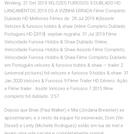
Working. 21 Set 2019 VELOZES FURIOSOS 9 DUBLADO HD
LANÇAMENTOS 2019 OS A VIZINHA ERRADA Filme Completo
Dublado HD Melhores Filmes de 29 Jul 2019 #(Assistir
Velozes & furiosos hobbs & shaw Online Completo Dublado
Portugues HD [2019]. septian nugraha. 31 Jul 2019 Filme
Velocidade Furiosa: Hobbs & Shaw Dublado Online,
Velocidade Furiosa: Hobbs & Shaw Assistir Filme Completo,
Velocidade Furiosa: Hobbs & Shaw Filme Completo Dublado
em Português velozes & furiosos hobbs & shaw — trailer 2
(universal pictures) hd velozes e furiosos 9 hobbs & shaw 31
Jan 2020 Velozes & Furiosos 9 Filme Trailer HD.Gênero: Ação
e Filme trailer · Assitir Velozes e Furiosos 7 2015 filme
completo hd dublado. 2:57.
Depois que Brian (Paul Walker) e Mia (Jordana Brewster) se
aposentaram, e o resto da equipe foi exonerado, Dom (Vin
Diesel) e Letty (Michelle Rodriguez) estão em lua de mel e
levam uma vida pacata e completamente normal.