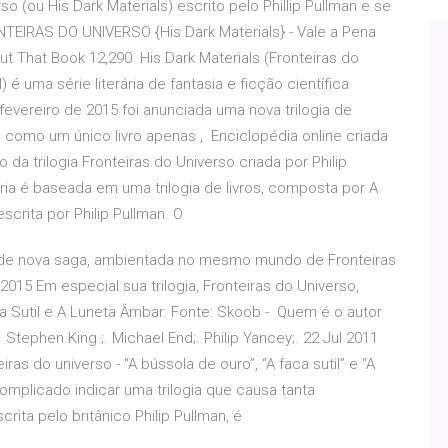
rso (ou His Dark Materials) escrito pelo Phillip Pullman e se
NTEIRAS DO UNIVERSO {His Dark Materials} - Vale a Pena
About That Book 12,290 His Dark Materials (Fronteiras do
é uma série literária de fantasia e ficção científica
 fevereiro de 2015 foi anunciada uma nova trilogia de
 como um único livro apenas , Enciclopédia online criada
da trilogia Fronteiras do Universo criada por Philip
ória é baseada em uma trilogia de livros, composta por A
scrita por Philip Pullman. O
o de nova saga, ambientada no mesmo mundo de Fronteiras
015 Em especial sua trilogia, Fronteiras do Universo,
a Sutil e A Luneta Âmbar. Fonte: Skoob - Quem é o autor
. Stephen King ;. Michael End;. Philip Yancey;. 22 Jul 2011
iras do universo - “A bússola de ouro”, “A faca sutil” e “A
omplicado indicar uma trilogia que causa tanta
crita pelo britânico Philip Pullman, é