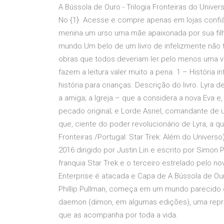
A Bússola de Ouro - Trilogia Fronteiras do Unive
No {1}. Acesse e compre apenas em lojas confi
menina um urso uma mãe apaixonada por sua filh
mundo.Um belo de um livro de infelizmente não 
obras que todos deveriam ler pelo menos uma ve
fazem a leitura valer muito a pena. 1 – História 
história para crianças. Descrição do livro. Lyra 
a amiga; a Igreja – que a considera a nova Eva e, 
pecado original; e Lorde Asriel, comandante de
que, ciente do poder revolucionário de Lyra, a qu
Fronteiras /Portugal: Star Trek: Além do Univer
2016 dirigido por Justin Lin e escrito por Simo
franquia Star Trek e o terceiro estrelado pelo no
Enterprise é atacada e Capa de A Bússola de Ouro,
Phillip Pullman, começa em um mundo parecido
daemon (dimon, em algumas edições), uma repre
que as acompanha por toda a vida.