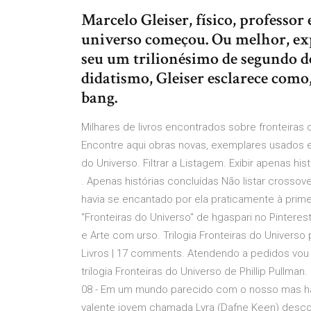
Marcelo Gleiser, físico, professor 
universo começou. Ou melhor, expl
seu um trilionésimo de segundo d
didatismo, Gleiser esclarece como,
bang.
Milhares de livros encontrados sobre fronteiras d
Encontre aqui obras novas, exemplares usados e
do Universo. Filtrar a Listagem. Exibir apenas hi
. Apenas histórias concluídas Não listar crossove
havia se encantado por ela praticamente à primeir
"Fronteiras do Universo" de hgaspari no Pinteres
e Arte com urso. Trilogia Fronteiras do Universo
Livros | 17 comments. Atendendo a pedidos vou di
trilogia Fronteiras do Universo de Phillip Pullman.
08 - Em um mundo parecido com o nosso mas ha
valente jovem chamada Lyra (Dafne Keen) desco