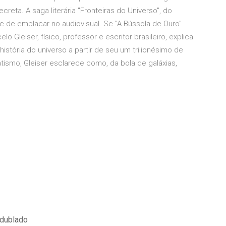
reta. A saga literária "Fronteiras do Universo", do
ce de emplacar no audiovisual. Se "A Bússola de Ouro"
o Gleiser, físico, professor e escritor brasileiro, explica
stória do universo a partir de seu um trilionésimo de
ismo, Gleiser esclarece como, da bola de galáxias,
 dublado