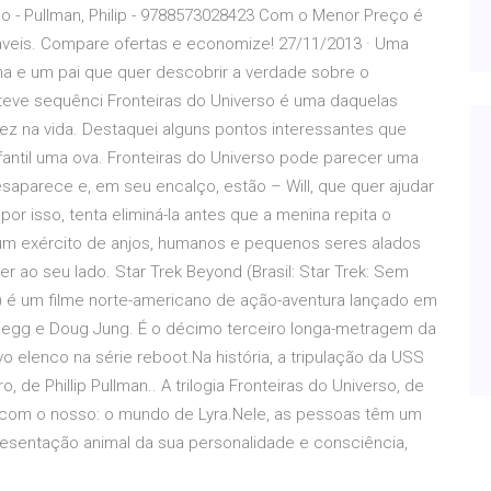
rso - Pullman, Philip - 9788573028423 Com o Menor Preço é
áveis. Compare ofertas e economize! 27/11/2013 · Uma
a e um pai que quer descobrir a verdade sobre o
teve sequênci Fronteiras do Universo é uma daquelas
z na vida. Destaquei alguns pontos interessantes que
infantil uma ova. Fronteiras do Universo pode parecer uma
desaparece e, em seu encalço, estão – Will, que quer ajudar
por isso, tenta eliminá-la antes que a menina repita o
 um exército de anjos, humanos e pequenos seres alados
er ao seu lado. Star Trek Beyond (Brasil: Star Trek: Sem
so) é um filme norte-americano de ação-aventura lançado em
n Pegg e Doug Jung. É o décimo terceiro longa-metragem da
vo elenco na série reboot.Na história, a tripulação da USS
 de Phillip Pullman.. A trilogia Fronteiras do Universo, de
 com o nosso: o mundo de Lyra.Nele, as pessoas têm um
sentação animal da sua personalidade e consciência,