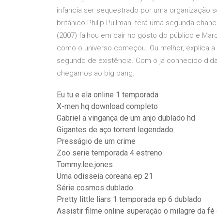
infancia ser sequestrado por uma organização sec
britânico Philip Pullman, terá uma segunda chan
(2007) falhou em cair no gosto do público e Marcel
como o universo começou. Ou melhor, explica a hi
segundo de existência. Com o já conhecido didat
chegamos ao big bang.
Eu tu e ela online 1 temporada
X-men hq download completo
Gabriel a vingança de um anjo dublado hd
Gigantes de aço torrent legendado
Presságio de um crime
Zoo serie temporada 4 estreno
Tommy.lee.jones
Uma odisseia coreana ep 21
Série cosmos dublado
Pretty little liars 1 temporada ep 6 dublado
Assistir filme online superação o milagre da fé