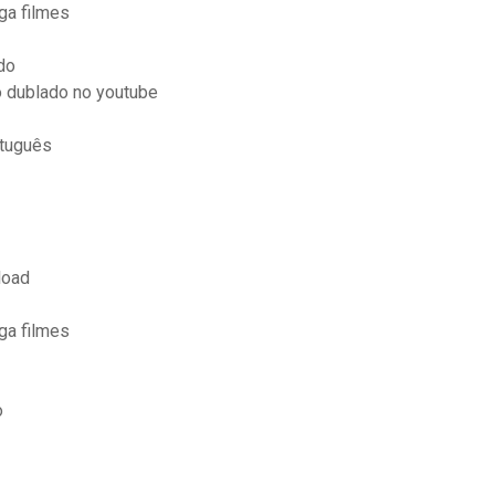
ga filmes
do
 dublado no youtube
rtuguês
load
ga filmes
o