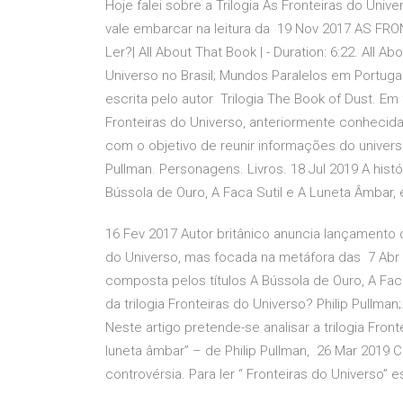
Hoje falei sobre a Trilogia As Fronteiras do Unive
vale embarcar na leitura da 19 Nov 2017 AS FRO
Ler?| All About That Book | - Duration: 6:22. All 
Universo no Brasil; Mundos Paralelos em Portugal) 
escrita pelo autor Trilogia The Book of Dust. Em
Fronteiras do Universo, anteriormente conhecida
com o objetivo de reunir informações do universo 
Pullman. Personagens. Livros. 18 Jul 2019 A hist
Bússola de Ouro, A Faca Sutil e A Luneta Âmbar, e
16 Fev 2017 Autor britânico anuncia lançament
do Universo, mas focada na metáfora das 7 Abr 2
composta pelos títulos A Bússola de Ouro, A Fac
da trilogia Fronteiras do Universo? Philip Pullman;
Neste artigo pretende-se analisar a trilogia Fronte
luneta âmbar” – de Philip Pullman, 26 Mar 2019 C
controvérsia. Para ler “ Fronteiras do Universo” es