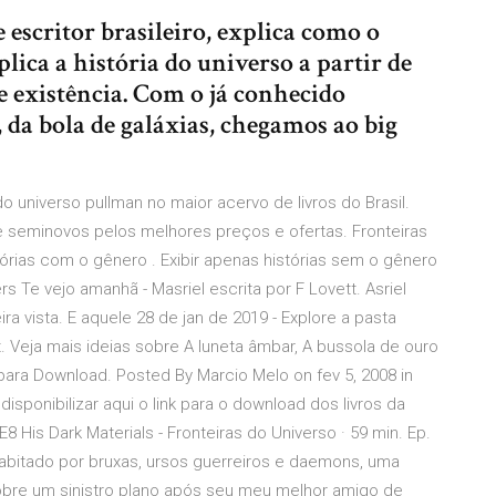
e escritor brasileiro, explica como o
ica a história do universo a partir de
e existência. Com o já conhecido
 da bola de galáxias, chegamos ao big
o universo pullman no maior acervo de livros do Brasil.
 seminovos pelos melhores preços e ofertas. Fronteiras
stórias com o gênero . Exibir apenas histórias sem o gênero
rs Te vejo amanhã - Masriel escrita por F Lovett. Asriel
a vista. E aquele 28 de jan de 2019 - Explore a pasta
t. Veja mais ideias sobre A luneta âmbar, A bussola de ouro
 para Download. Posted By Marcio Melo on fev 5, 2008 in
sponibilizar aqui o link para o download dos livros da
 E8 His Dark Materials - Fronteiras do Universo · 59 min. Ep.
bitado por bruxas, ursos guerreiros e daemons, uma
bre um sinistro plano após seu meu melhor amigo de